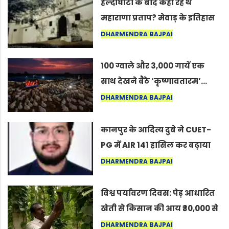
हल्दीघाटी के बाद कहाँ रहे थे
महाराणा प्रताप? मेवाड़ के इतिहास
का वह अनकहा अध्याय जो आज भी
DHARMENDRA BAJPAI
कोल्यारी में जीवित है
100 ग्वाले और 3,000 गायें एक
साथ देखने बैठे ‘कृष्णावतारम’…
नागपुर में दिखा ऐसा नज़ारा कि
DHARMENDRA BAJPAI
लोग बोले, “ऐसा तो सिर्फ़ कृष्ण ही
कर सकते हैं”
कानपुर के आदित्य दुबे ने CUET-
PG में AIR 141 हासिल कर बढ़ाया
शहर का मान
DHARMENDRA BAJPAI
विश्व पर्यावरण दिवस: पेड़ आधारित
खेती से किसान की आय ₹30,000 से
बढ़कर ₹3 लाख प्रति एकड़ हुई
DHARMENDRA BAJPAI