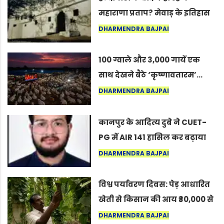
महाराणा प्रताप? मेवाड़ के इतिहास
का वह अनकहा अध्याय जो आज भी
DHARMENDRA BAJPAI
कोल्यारी में जीवित है
100 ग्वाले और 3,000 गायें एक
साथ देखने बैठे ‘कृष्णावतारम’…
नागपुर में दिखा ऐसा नज़ारा कि
DHARMENDRA BAJPAI
लोग बोले, “ऐसा तो सिर्फ़ कृष्ण ही
कर सकते हैं”
कानपुर के आदित्य दुबे ने CUET-
PG में AIR 141 हासिल कर बढ़ाया
शहर का मान
DHARMENDRA BAJPAI
विश्व पर्यावरण दिवस: पेड़ आधारित
खेती से किसान की आय ₹30,000 से
बढ़कर ₹3 लाख प्रति एकड़ हुई
DHARMENDRA BAJPAI