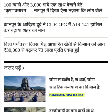
100 ग्वाले और 3,000 गायें एक साथ देखने बैठे
‘कृष्णावतारम’… नागपुर में दिखा ऐसा नज़ारा कि लोग बोले,
“ऐसा तो सिर्फ़ कृष्ण ही कर सकते हैं”
कानपुर के आदित्य दुबे ने CUET-PG में AIR 141 हासिल
कर बढ़ाया शहर का मान
विश्व पर्यावरण दिवस: पेड़ आधारित खेती से किसान की आय
₹30,000 से बढ़कर ₹3 लाख प्रति एकड़ हुई
जरूर पढ़ें
योग न दर्शन है, न धर्म; योग
आंतरिक कल्याण का विज्ञान है:
अंतरराष्ट्रीय योग दिवस 2026 पर
DHARMENDRA BAJPAI
सद्गुर
हल्दीघाटी के बाद कहाँ रहे थे