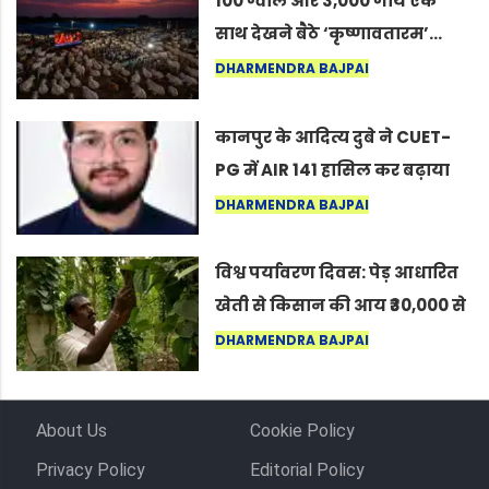
100 ग्वाले और 3,000 गायें एक
साथ देखने बैठे ‘कृष्णावतारम’…
नागपुर में दिखा ऐसा नज़ारा कि
DHARMENDRA BAJPAI
लोग बोले, “ऐसा तो सिर्फ़ कृष्ण ही
कर सकते हैं”
कानपुर के आदित्य दुबे ने CUET-
PG में AIR 141 हासिल कर बढ़ाया
शहर का मान
DHARMENDRA BAJPAI
विश्व पर्यावरण दिवस: पेड़ आधारित
खेती से किसान की आय ₹30,000 से
बढ़कर ₹3 लाख प्रति एकड़ हुई
DHARMENDRA BAJPAI
About Us
Cookie Policy
Privacy Policy
Editorial Policy