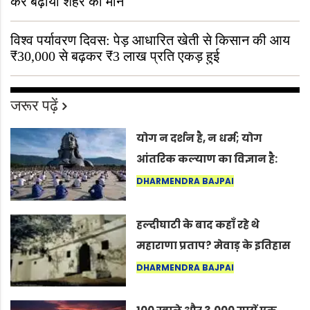
कर बढ़ाया शहर का मान
विश्व पर्यावरण दिवस: पेड़ आधारित खेती से किसान की आय
₹30,000 से बढ़कर ₹3 लाख प्रति एकड़ हुई
जरूर पढ़ें
योग न दर्शन है, न धर्म; योग
आंतरिक कल्याण का विज्ञान है:
अंतरराष्ट्रीय योग दिवस 2026 पर
DHARMENDRA BAJPAI
सद्गुर
हल्दीघाटी के बाद कहाँ रहे थे
महाराणा प्रताप? मेवाड़ के इतिहास
का वह अनकहा अध्याय जो आज भी
DHARMENDRA BAJPAI
कोल्यारी में जीवित है