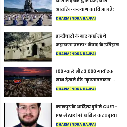
योग न दर्शन है, न धर्म; योग
आंतरिक कल्याण का विज्ञान है:
अंतरराष्ट्रीय योग दिवस 2026 पर
DHARMENDRA BAJPAI
सद्गुर
हल्दीघाटी के बाद कहाँ रहे थे
महाराणा प्रताप? मेवाड़ के इतिहास
का वह अनकहा अध्याय जो आज भी
DHARMENDRA BAJPAI
कोल्यारी में जीवित है
100 ग्वाले और 3,000 गायें एक
साथ देखने बैठे ‘कृष्णावतारम’…
नागपुर में दिखा ऐसा नज़ारा कि
DHARMENDRA BAJPAI
लोग बोले, “ऐसा तो सिर्फ़ कृष्ण ही
कर सकते हैं”
कानपुर के आदित्य दुबे ने CUET-
PG में AIR 141 हासिल कर बढ़ाया
शहर का मान
DHARMENDRA BAJPAI