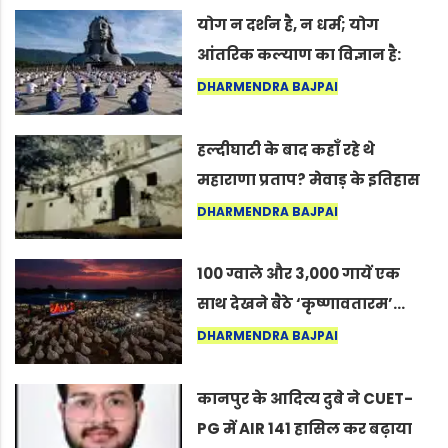
योग न दर्शन है, न धर्म; योग
आंतरिक कल्याण का विज्ञान है:
अंतरराष्ट्रीय योग दिवस 2026 पर
DHARMENDRA BAJPAI
सद्गुर
हल्दीघाटी के बाद कहाँ रहे थे
महाराणा प्रताप? मेवाड़ के इतिहास
का वह अनकहा अध्याय जो आज भी
DHARMENDRA BAJPAI
कोल्यारी में जीवित है
100 ग्वाले और 3,000 गायें एक
साथ देखने बैठे ‘कृष्णावतारम’…
नागपुर में दिखा ऐसा नज़ारा कि
DHARMENDRA BAJPAI
लोग बोले, “ऐसा तो सिर्फ़ कृष्ण ही
कर सकते हैं”
कानपुर के आदित्य दुबे ने CUET-
PG में AIR 141 हासिल कर बढ़ाया