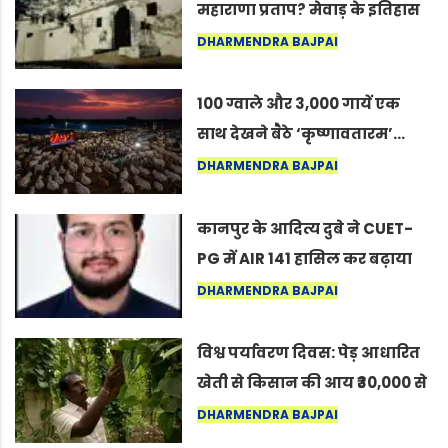
महाराणा प्रताप? मेवाड़ के इतिहास
का वह अनकहा अध्याय जो आज भी
DHARMENDRA BAJPAI
कोल्यारी में जीवित है
100 ग्वाले और 3,000 गायें एक
साथ देखने बैठे ‘कृष्णावतारम’…
नागपुर में दिखा ऐसा नज़ारा कि
DHARMENDRA BAJPAI
लोग बोले, “ऐसा तो सिर्फ़ कृष्ण ही
कर सकते हैं”
कानपुर के आदित्य दुबे ने CUET-
PG में AIR 141 हासिल कर बढ़ाया
शहर का मान
DHARMENDRA BAJPAI
विश्व पर्यावरण दिवस: पेड़ आधारित
खेती से किसान की आय ₹30,000 से
बढ़कर ₹3 लाख प्रति एकड़ हुई
DHARMENDRA BAJPAI