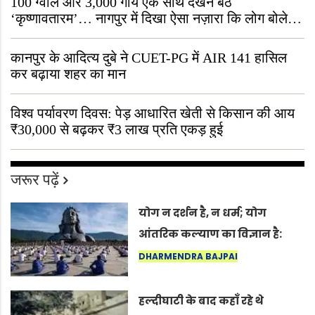
100 ग्वाले और 3,000 गायें एक साथ देखने बैठे
‘कृष्णावतारम’… नागपुर में दिखा ऐसा नज़ारा कि लोग बोले,
“ऐसा तो सिर्फ़ कृष्ण ही कर सकते हैं”
कानपुर के आदित्य दुबे ने CUET-PG में AIR 141 हासिल
कर बढ़ाया शहर का मान
विश्व पर्यावरण दिवस: पेड़ आधारित खेती से किसान की आय
₹30,000 से बढ़कर ₹3 लाख प्रति एकड़ हुई
जरूर पढ़ें
योग न दर्शन है, न धर्म; योग
आंतरिक कल्याण का विज्ञान है:
अंतरराष्ट्रीय योग दिवस 2026 पर
DHARMENDRA BAJPAI
सद्गुर
हल्दीघाटी के बाद कहाँ रहे थे