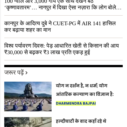
100 ग्वाले और 3,000 गायें एक साथ देखने बैठे
‘कृष्णावतारम’… नागपुर में दिखा ऐसा नज़ारा कि लोग बोले,
“ऐसा तो सिर्फ़ कृष्ण ही कर सकते हैं”
कानपुर के आदित्य दुबे ने CUET-PG में AIR 141 हासिल
कर बढ़ाया शहर का मान
विश्व पर्यावरण दिवस: पेड़ आधारित खेती से किसान की आय
₹30,000 से बढ़कर ₹3 लाख प्रति एकड़ हुई
जरूर पढ़ें
योग न दर्शन है, न धर्म; योग
आंतरिक कल्याण का विज्ञान है:
अंतरराष्ट्रीय योग दिवस 2026 पर
DHARMENDRA BAJPAI
सद्गुर
हल्दीघाटी के बाद कहाँ रहे थे