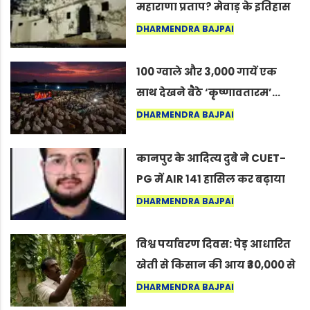
महाराणा प्रताप? मेवाड़ के इतिहास
का वह अनकहा अध्याय जो आज भी
DHARMENDRA BAJPAI
कोल्यारी में जीवित है
100 ग्वाले और 3,000 गायें एक
साथ देखने बैठे ‘कृष्णावतारम’…
नागपुर में दिखा ऐसा नज़ारा कि
DHARMENDRA BAJPAI
लोग बोले, “ऐसा तो सिर्फ़ कृष्ण ही
कर सकते हैं”
कानपुर के आदित्य दुबे ने CUET-
PG में AIR 141 हासिल कर बढ़ाया
शहर का मान
DHARMENDRA BAJPAI
विश्व पर्यावरण दिवस: पेड़ आधारित
खेती से किसान की आय ₹30,000 से
बढ़कर ₹3 लाख प्रति एकड़ हुई
DHARMENDRA BAJPAI