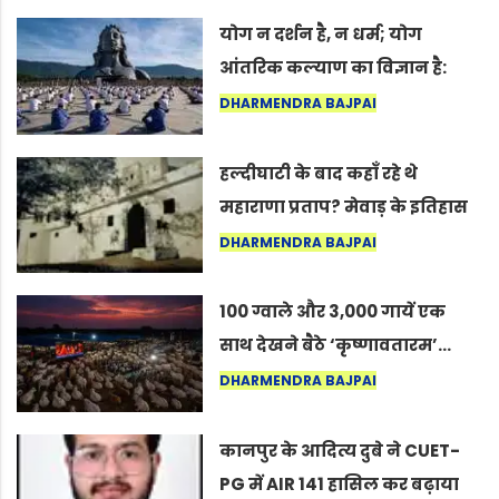
योग न दर्शन है, न धर्म; योग
आंतरिक कल्याण का विज्ञान है:
अंतरराष्ट्रीय योग दिवस 2026 पर
DHARMENDRA BAJPAI
सद्गुर
हल्दीघाटी के बाद कहाँ रहे थे
महाराणा प्रताप? मेवाड़ के इतिहास
का वह अनकहा अध्याय जो आज भी
DHARMENDRA BAJPAI
कोल्यारी में जीवित है
100 ग्वाले और 3,000 गायें एक
साथ देखने बैठे ‘कृष्णावतारम’…
नागपुर में दिखा ऐसा नज़ारा कि
DHARMENDRA BAJPAI
लोग बोले, “ऐसा तो सिर्फ़ कृष्ण ही
कर सकते हैं”
कानपुर के आदित्य दुबे ने CUET-
PG में AIR 141 हासिल कर बढ़ाया