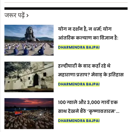
जरूर पढ़ें
योग न दर्शन है, न धर्म; योग
आंतरिक कल्याण का विज्ञान है:
अंतरराष्ट्रीय योग दिवस 2026 पर
DHARMENDRA BAJPAI
सद्गुर
हल्दीघाटी के बाद कहाँ रहे थे
महाराणा प्रताप? मेवाड़ के इतिहास
का वह अनकहा अध्याय जो आज भी
DHARMENDRA BAJPAI
कोल्यारी में जीवित है
100 ग्वाले और 3,000 गायें एक
साथ देखने बैठे ‘कृष्णावतारम’…
नागपुर में दिखा ऐसा नज़ारा कि
DHARMENDRA BAJPAI
लोग बोले, “ऐसा तो सिर्फ़ कृष्ण ही