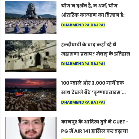
योग न दर्शन है, न धर्म; योग
आंतरिक कल्याण का विज्ञान है:
अंतरराष्ट्रीय योग दिवस 2026 पर
DHARMENDRA BAJPAI
सद्गुर
हल्दीघाटी के बाद कहाँ रहे थे
महाराणा प्रताप? मेवाड़ के इतिहास
का वह अनकहा अध्याय जो आज भी
DHARMENDRA BAJPAI
कोल्यारी में जीवित है
100 ग्वाले और 3,000 गायें एक
साथ देखने बैठे ‘कृष्णावतारम’…
नागपुर में दिखा ऐसा नज़ारा कि
DHARMENDRA BAJPAI
लोग बोले, “ऐसा तो सिर्फ़ कृष्ण ही
कर सकते हैं”
कानपुर के आदित्य दुबे ने CUET-
PG में AIR 141 हासिल कर बढ़ाया