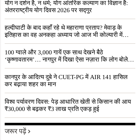
योग न दर्शन है, न धर्म; योग आंतरिक कल्याण का विज्ञान है:
अंतरराष्ट्रीय योग दिवस 2026 पर सद्गुर
हल्दीघाटी के बाद कहाँ रहे थे महाराणा प्रताप? मेवाड़ के
इतिहास का वह अनकहा अध्याय जो आज भी कोल्यारी में
जीवित है
100 ग्वाले और 3,000 गायें एक साथ देखने बैठे
‘कृष्णावतारम’… नागपुर में दिखा ऐसा नज़ारा कि लोग बोले,
“ऐसा तो सिर्फ़ कृष्ण ही कर सकते हैं”
कानपुर के आदित्य दुबे ने CUET-PG में AIR 141 हासिल
कर बढ़ाया शहर का मान
विश्व पर्यावरण दिवस: पेड़ आधारित खेती से किसान की आय
₹30,000 से बढ़कर ₹3 लाख प्रति एकड़ हुई
जरूर पढ़ें