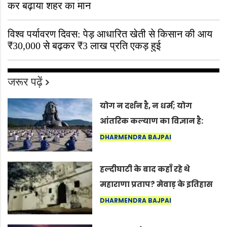
कर बढ़ाया शहर का मान
विश्व पर्यावरण दिवस: पेड़ आधारित खेती से किसान की आय
₹30,000 से बढ़कर ₹3 लाख प्रति एकड़ हुई
जरूर पढ़ें
योग न दर्शन है, न धर्म; योग
आंतरिक कल्याण का विज्ञान है:
अंतरराष्ट्रीय योग दिवस 2026 पर
DHARMENDRA BAJPAI
सद्गुर
हल्दीघाटी के बाद कहाँ रहे थे
महाराणा प्रताप? मेवाड़ के इतिहास
का वह अनकहा अध्याय जो आज भी
DHARMENDRA BAJPAI
कोल्यारी में जीवित है