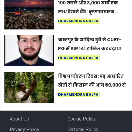
100 ग्वाले और 3,000 गायें एक
साथ देखने बैठे ‘कृष्णावतारम’…
नागपुर में दिखा ऐसा नज़ारा कि
DHARMENDRA BAJPAI
लोग बोले, “ऐसा तो सिर्फ़ कृष्ण ही
कर सकते हैं”
कानपुर के आदित्य दुबे ने CUET-
PG में AIR 141 हासिल कर बढ़ाया
शहर का मान
DHARMENDRA BAJPAI
विश्व पर्यावरण दिवस: पेड़ आधारित
खेती से किसान की आय ₹30,000 से
बढ़कर ₹3 लाख प्रति एकड़ हुई
DHARMENDRA BAJPAI
About Us
Cookie Policy
Privacy Policy
Editorial Policy