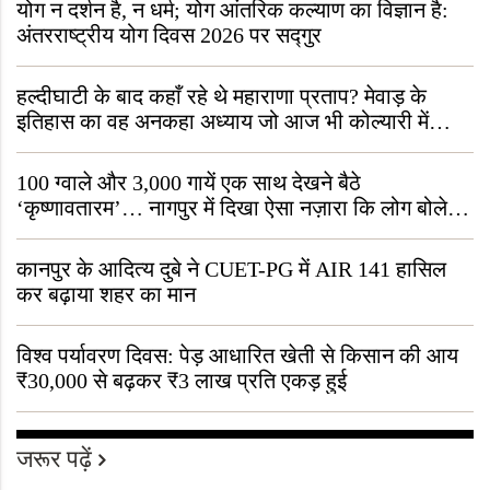
योग न दर्शन है, न धर्म; योग आंतरिक कल्याण का विज्ञान है:
अंतरराष्ट्रीय योग दिवस 2026 पर सद्गुर
हल्दीघाटी के बाद कहाँ रहे थे महाराणा प्रताप? मेवाड़ के
इतिहास का वह अनकहा अध्याय जो आज भी कोल्यारी में
जीवित है
100 ग्वाले और 3,000 गायें एक साथ देखने बैठे
‘कृष्णावतारम’… नागपुर में दिखा ऐसा नज़ारा कि लोग बोले,
“ऐसा तो सिर्फ़ कृष्ण ही कर सकते हैं”
कानपुर के आदित्य दुबे ने CUET-PG में AIR 141 हासिल
कर बढ़ाया शहर का मान
विश्व पर्यावरण दिवस: पेड़ आधारित खेती से किसान की आय
₹30,000 से बढ़कर ₹3 लाख प्रति एकड़ हुई
जरूर पढ़ें