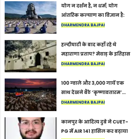
योग न दर्शन है, न धर्म; योग
आंतरिक कल्याण का विज्ञान है:
अंतरराष्ट्रीय योग दिवस 2026 पर
DHARMENDRA BAJPAI
सद्गुर
हल्दीघाटी के बाद कहाँ रहे थे
महाराणा प्रताप? मेवाड़ के इतिहास
का वह अनकहा अध्याय जो आज भी
DHARMENDRA BAJPAI
कोल्यारी में जीवित है
100 ग्वाले और 3,000 गायें एक
साथ देखने बैठे ‘कृष्णावतारम’…
नागपुर में दिखा ऐसा नज़ारा कि
DHARMENDRA BAJPAI
लोग बोले, “ऐसा तो सिर्फ़ कृष्ण ही
कर सकते हैं”
कानपुर के आदित्य दुबे ने CUET-
PG में AIR 141 हासिल कर बढ़ाया