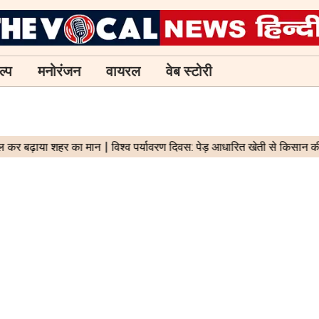
ल्प
मनोरंजन
वायरल
वेब स्टोरी