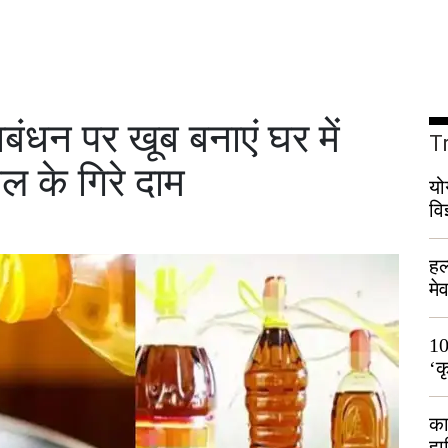
ंधन पर खूब बनाएं घर में
T
ल के गिरे दाम
यो
वि
हल
मे
भी
10
‘क
लो
का
हा