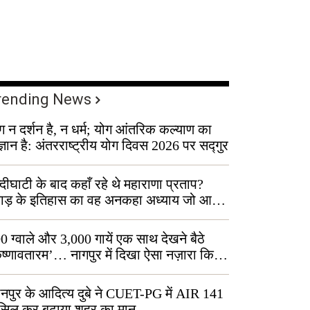
rending News
ग न दर्शन है, न धर्म; योग आंतरिक कल्याण का
ज्ञान है: अंतरराष्ट्रीय योग दिवस 2026 पर सद्गुर
्दीघाटी के बाद कहाँ रहे थे महाराणा प्रताप?
वाड़ के इतिहास का वह अनकहा अध्याय जो आज
 कोल्यारी में जीवित है
0 ग्वाले और 3,000 गायें एक साथ देखने बैठे
ृष्णावतारम’… नागपुर में दिखा ऐसा नज़ारा कि
ग बोले, “ऐसा तो सिर्फ़ कृष्ण ही कर सकते हैं”
नपुर के आदित्य दुबे ने CUET-PG में AIR 141
सिल कर बढ़ाया शहर का मान