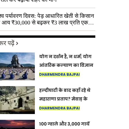
श्व पर्यावरण दिवस: पेड़ आधारित खेती से किसान
 आय ₹30,000 से बढ़कर ₹3 लाख प्रति एकड़
ूर पढ़ें
योग न दर्शन है, न धर्म; योग
आंतरिक कल्याण का विज्ञान
है: अंतरराष्ट्रीय योग दिवस
DHARMENDRA BAJPAI
2026 पर सद्गुर
हल्दीघाटी के बाद कहाँ रहे थे
महाराणा प्रताप? मेवाड़ के
इतिहास का वह अनकहा
DHARMENDRA BAJPAI
अध्याय जो आज भी कोल्यारी
100 ग्वाले और 3,000 गायें
में जीवित है