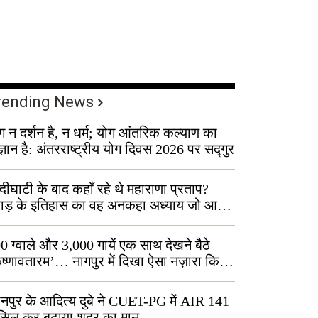
rending News
ग न दर्शन है, न धर्म; योग आंतरिक कल्याण का
ज्ञान है: अंतरराष्ट्रीय योग दिवस 2026 पर सद्गुर
्दीघाटी के बाद कहाँ रहे थे महाराणा प्रताप?
वाड़ के इतिहास का वह अनकहा अध्याय जो आज
 कोल्यारी में जीवित है
0 ग्वाले और 3,000 गायें एक साथ देखने बैठे
ृष्णावतारम’… नागपुर में दिखा ऐसा नज़ारा कि
ग बोले, “ऐसा तो सिर्फ़ कृष्ण ही कर सकते हैं”
नपुर के आदित्य दुबे ने CUET-PG में AIR 141
सिल कर बढ़ाया शहर का मान