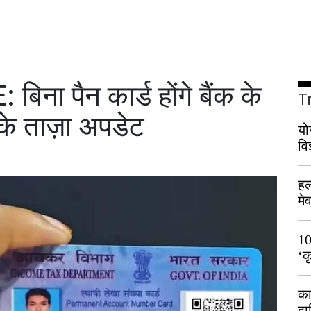
 पैन कार्ड होंगे बैंक के
T
 के ताज़ा अपडेट
यो
वि
हल
मे
भी
10
‘क
लो
का
हा