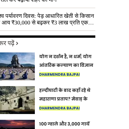
श्व पर्यावरण दिवस: पेड़ आधारित खेती से किसान
 आय ₹30,000 से बढ़कर ₹3 लाख प्रति एकड़
ूर पढ़ें
योग न दर्शन है, न धर्म; योग
आंतरिक कल्याण का विज्ञान
है: अंतरराष्ट्रीय योग दिवस
DHARMENDRA BAJPAI
2026 पर सद्गुर
हल्दीघाटी के बाद कहाँ रहे थे
महाराणा प्रताप? मेवाड़ के
इतिहास का वह अनकहा
DHARMENDRA BAJPAI
अध्याय जो आज भी कोल्यारी
100 ग्वाले और 3,000 गायें
में जीवित है