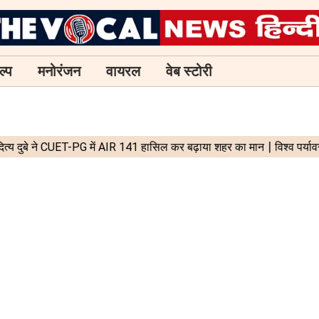
ल्प
मनोरंजन
वायरल
वेब स्टोरी