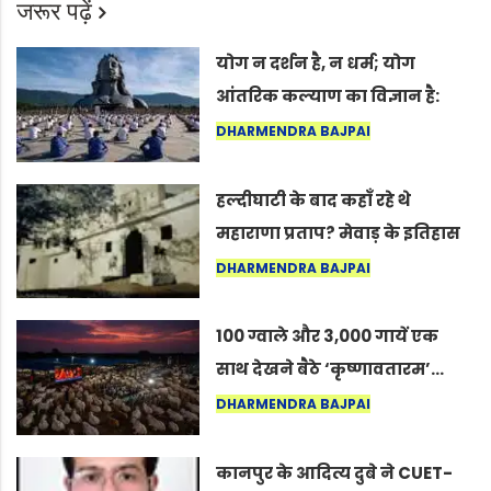
जरूर पढ़ें
योग न दर्शन है, न धर्म; योग
आंतरिक कल्याण का विज्ञान है:
अंतरराष्ट्रीय योग दिवस 2026 पर
DHARMENDRA BAJPAI
सद्गुर
हल्दीघाटी के बाद कहाँ रहे थे
महाराणा प्रताप? मेवाड़ के इतिहास
का वह अनकहा अध्याय जो आज भी
DHARMENDRA BAJPAI
कोल्यारी में जीवित है
100 ग्वाले और 3,000 गायें एक
साथ देखने बैठे ‘कृष्णावतारम’…
नागपुर में दिखा ऐसा नज़ारा कि
DHARMENDRA BAJPAI
लोग बोले, “ऐसा तो सिर्फ़ कृष्ण ही
कर सकते हैं”
कानपुर के आदित्य दुबे ने CUET-