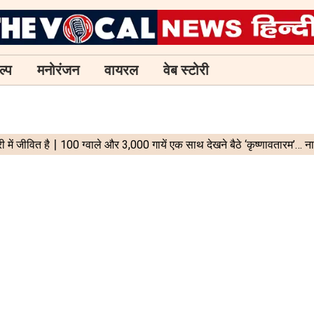
ल्प
मनोरंजन
वायरल
वेब स्टोरी