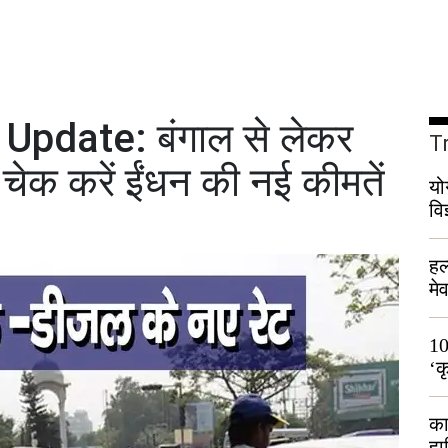
 Update: बंगाल से लेकर
T
 चेक करें ईंधन की नई कीमतें
यो
वि
हल
मे
भी
10
‘क
लो
का
हा