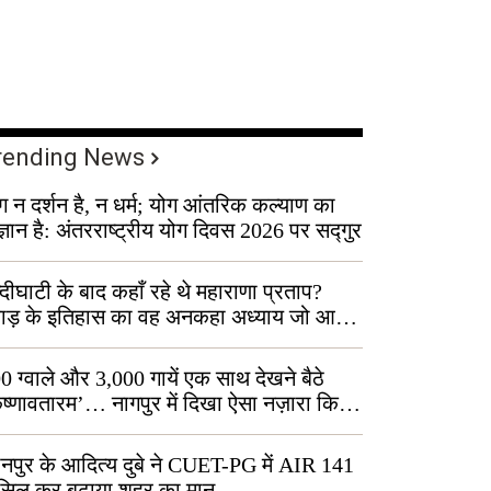
rending News
ग न दर्शन है, न धर्म; योग आंतरिक कल्याण का
ज्ञान है: अंतरराष्ट्रीय योग दिवस 2026 पर सद्गुर
्दीघाटी के बाद कहाँ रहे थे महाराणा प्रताप?
वाड़ के इतिहास का वह अनकहा अध्याय जो आज
 कोल्यारी में जीवित है
0 ग्वाले और 3,000 गायें एक साथ देखने बैठे
ृष्णावतारम’… नागपुर में दिखा ऐसा नज़ारा कि
ग बोले, “ऐसा तो सिर्फ़ कृष्ण ही कर सकते हैं”
नपुर के आदित्य दुबे ने CUET-PG में AIR 141
सिल कर बढ़ाया शहर का मान