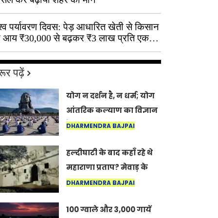
श्व पर्यावरण दिवस: पेड़ आधारित खेती से किसान
 आय ₹30,000 से बढ़कर ₹3 लाख प्रति एकड़
ूर पढ़ें
योग न दर्शन है, न धर्म; योग
आंतरिक कल्याण का विज्ञान
है: अंतरराष्ट्रीय योग दिवस
DHARMENDRA BAJPAI
2026 पर सद्गुर
हल्दीघाटी के बाद कहाँ रहे थे
महाराणा प्रताप? मेवाड़ के
इतिहास का वह अनकहा
DHARMENDRA BAJPAI
अध्याय जो आज भी कोल्यारी
100 ग्वाले और 3,000 गायें
में जीवित है