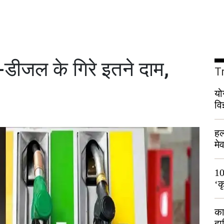
-डीजल के गिरे इतने दाम,
T
यो
वि
हल
मे
भी
10
‘क
लो
का
हा