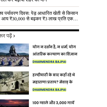
श्व पर्यावरण दिवस: पेड़ आधारित खेती से किसान
 आय ₹30,000 से बढ़कर ₹3 लाख प्रति एकड़
ूर पढ़ें
योग न दर्शन है, न धर्म; योग
आंतरिक कल्याण का विज्ञान
है: अंतरराष्ट्रीय योग दिवस
DHARMENDRA BAJPAI
2026 पर सद्गुर
हल्दीघाटी के बाद कहाँ रहे थे
महाराणा प्रताप? मेवाड़ के
इतिहास का वह अनकहा
DHARMENDRA BAJPAI
अध्याय जो आज भी कोल्यारी
100 ग्वाले और 3,000 गायें
में जीवित है