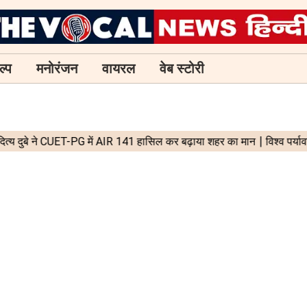
ल्प
मनोरंजन
वायरल
वेब स्टोरी