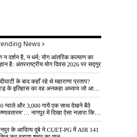
rending News
ग न दर्शन है, न धर्म; योग आंतरिक कल्याण का
ज्ञान है: अंतरराष्ट्रीय योग दिवस 2026 पर सद्गुर
्दीघाटी के बाद कहाँ रहे थे महाराणा प्रताप?
वाड़ के इतिहास का वह अनकहा अध्याय जो आज
 कोल्यारी में जीवित है
0 ग्वाले और 3,000 गायें एक साथ देखने बैठे
ृष्णावतारम’… नागपुर में दिखा ऐसा नज़ारा कि
ग बोले, “ऐसा तो सिर्फ़ कृष्ण ही कर सकते हैं”
नपुर के आदित्य दुबे ने CUET-PG में AIR 141
सिल कर बढ़ाया शहर का मान