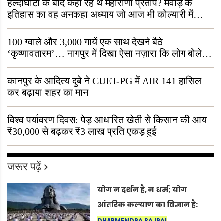
हल्दीघाटी के बाद कहाँ रहे थे महाराणा प्रताप? मेवाड़ के
इतिहास का वह अनकहा अध्याय जो आज भी कोल्यारी में
जीवित है
100 ग्वाले और 3,000 गायें एक साथ देखने बैठे
‘कृष्णावतारम’… नागपुर में दिखा ऐसा नज़ारा कि लोग बोले,
“ऐसा तो सिर्फ़ कृष्ण ही कर सकते हैं”
कानपुर के आदित्य दुबे ने CUET-PG में AIR 141 हासिल
कर बढ़ाया शहर का मान
विश्व पर्यावरण दिवस: पेड़ आधारित खेती से किसान की आय
₹30,000 से बढ़कर ₹3 लाख प्रति एकड़ हुई
जरूर पढ़ें
योग न दर्शन है, न धर्म; योग
आंतरिक कल्याण का विज्ञान है:
अंतरराष्ट्रीय योग दिवस 2026 पर
DHARMENDRA BAJPAI