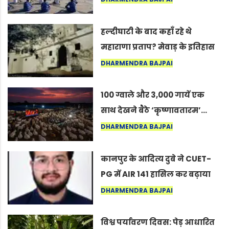
सद्गुर
हल्दीघाटी के बाद कहाँ रहे थे
महाराणा प्रताप? मेवाड़ के इतिहास
का वह अनकहा अध्याय जो आज भी
DHARMENDRA BAJPAI
कोल्यारी में जीवित है
100 ग्वाले और 3,000 गायें एक
साथ देखने बैठे ‘कृष्णावतारम’…
नागपुर में दिखा ऐसा नज़ारा कि
DHARMENDRA BAJPAI
लोग बोले, “ऐसा तो सिर्फ़ कृष्ण ही
कर सकते हैं”
कानपुर के आदित्य दुबे ने CUET-
PG में AIR 141 हासिल कर बढ़ाया
शहर का मान
DHARMENDRA BAJPAI
विश्व पर्यावरण दिवस: पेड़ आधारित