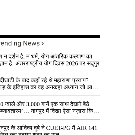
rending News
ग न दर्शन है, न धर्म; योग आंतरिक कल्याण का
ज्ञान है: अंतरराष्ट्रीय योग दिवस 2026 पर सद्गुर
्दीघाटी के बाद कहाँ रहे थे महाराणा प्रताप?
वाड़ के इतिहास का वह अनकहा अध्याय जो आज
 कोल्यारी में जीवित है
0 ग्वाले और 3,000 गायें एक साथ देखने बैठे
ृष्णावतारम’… नागपुर में दिखा ऐसा नज़ारा कि
ग बोले, “ऐसा तो सिर्फ़ कृष्ण ही कर सकते हैं”
नपुर के आदित्य दुबे ने CUET-PG में AIR 141
सिल कर बढ़ाया शहर का मान