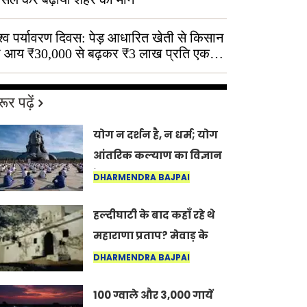
श्व पर्यावरण दिवस: पेड़ आधारित खेती से किसान
 आय ₹30,000 से बढ़कर ₹3 लाख प्रति एकड़
ूर पढ़ें
योग न दर्शन है, न धर्म; योग
आंतरिक कल्याण का विज्ञान
है: अंतरराष्ट्रीय योग दिवस
DHARMENDRA BAJPAI
2026 पर सद्गुर
हल्दीघाटी के बाद कहाँ रहे थे
महाराणा प्रताप? मेवाड़ के
इतिहास का वह अनकहा
DHARMENDRA BAJPAI
अध्याय जो आज भी कोल्यारी
100 ग्वाले और 3,000 गायें
में जीवित है