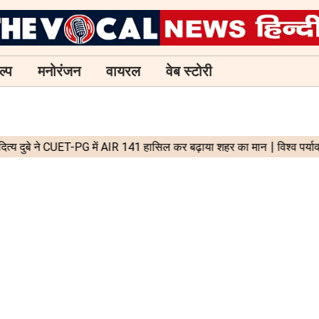
ल्प
मनोरंजन
वायरल
वेब स्टोरी