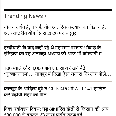
Trending News
योग न दर्शन है, न धर्म; योग आंतरिक कल्याण का विज्ञान है:
अंतरराष्ट्रीय योग दिवस 2026 पर सद्गुर
हल्दीघाटी के बाद कहाँ रहे थे महाराणा प्रताप? मेवाड़ के
इतिहास का वह अनकहा अध्याय जो आज भी कोल्यारी में
जीवित है
100 ग्वाले और 3,000 गायें एक साथ देखने बैठे
‘कृष्णावतारम’… नागपुर में दिखा ऐसा नज़ारा कि लोग बोले,
“ऐसा तो सिर्फ़ कृष्ण ही कर सकते हैं”
कानपुर के आदित्य दुबे ने CUET-PG में AIR 141 हासिल
कर बढ़ाया शहर का मान
विश्व पर्यावरण दिवस: पेड़ आधारित खेती से किसान की आय
₹30,000 से बढ़कर ₹3 लाख प्रति एकड़ हुई