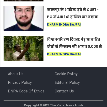
लोग बोले, “ऐसा तो सिर्फ़ कृष्ण ही
कर सकते हैं”
कानपुर के आदित्य दुबे ने CUET-
PG में AIR 141 हासिल कर बढ़ाया
शहर का मान
DHARMENDRA BAJPAI
विश्व पर्यावरण दिवस: पेड़ आधारित
खेती से किसान की आय ₹30,000 से
बढ़कर ₹3 लाख प्रति एकड़ हुई
DHARMENDRA BAJPAI
About Us
Cookie Policy
Privacy Policy
Editorial Policy
DNPA Code Of Ethics
Contact Us
Copyright ©2023 The Vocal News Hindi