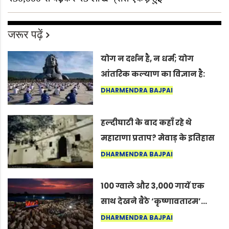
जरूर पढ़ें
योग न दर्शन है, न धर्म; योग
आंतरिक कल्याण का विज्ञान है:
अंतरराष्ट्रीय योग दिवस 2026 पर
DHARMENDRA BAJPAI
सद्गुर
हल्दीघाटी के बाद कहाँ रहे थे
महाराणा प्रताप? मेवाड़ के इतिहास
का वह अनकहा अध्याय जो आज भी
DHARMENDRA BAJPAI
कोल्यारी में जीवित है
100 ग्वाले और 3,000 गायें एक
साथ देखने बैठे ‘कृष्णावतारम’…
नागपुर में दिखा ऐसा नज़ारा कि
DHARMENDRA BAJPAI