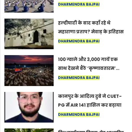
अंतरराष्ट्रीय योग दिवस 2026 पर
DHARMENDRA BAJPAI
सद्गुर
हल्दीघाटी के बाद कहाँ रहे थे
महाराणा प्रताप? मेवाड़ के इतिहास
का वह अनकहा अध्याय जो आज भी
DHARMENDRA BAJPAI
कोल्यारी में जीवित है
100 ग्वाले और 3,000 गायें एक
साथ देखने बैठे ‘कृष्णावतारम’…
नागपुर में दिखा ऐसा नज़ारा कि
DHARMENDRA BAJPAI
लोग बोले, “ऐसा तो सिर्फ़ कृष्ण ही
कर सकते हैं”
कानपुर के आदित्य दुबे ने CUET-
PG में AIR 141 हासिल कर बढ़ाया
शहर का मान
DHARMENDRA BAJPAI