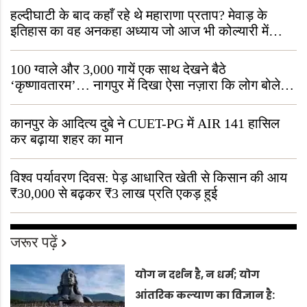
हल्दीघाटी के बाद कहाँ रहे थे महाराणा प्रताप? मेवाड़ के
इतिहास का वह अनकहा अध्याय जो आज भी कोल्यारी में
जीवित है
100 ग्वाले और 3,000 गायें एक साथ देखने बैठे
‘कृष्णावतारम’… नागपुर में दिखा ऐसा नज़ारा कि लोग बोले,
“ऐसा तो सिर्फ़ कृष्ण ही कर सकते हैं”
कानपुर के आदित्य दुबे ने CUET-PG में AIR 141 हासिल
कर बढ़ाया शहर का मान
विश्व पर्यावरण दिवस: पेड़ आधारित खेती से किसान की आय
₹30,000 से बढ़कर ₹3 लाख प्रति एकड़ हुई
जरूर पढ़ें
योग न दर्शन है, न धर्म; योग
आंतरिक कल्याण का विज्ञान है: