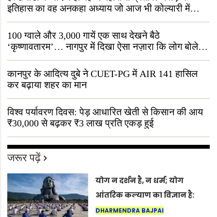
इतिहास का वह अनकहा अध्याय जो आज भी कोल्यारी में
जीवित है
100 ग्वाले और 3,000 गायें एक साथ देखने बैठे
‘कृष्णावतारम’… नागपुर में दिखा ऐसा नज़ारा कि लोग बोले,
“ऐसा तो सिर्फ़ कृष्ण ही कर सकते हैं”
कानपुर के आदित्य दुबे ने CUET-PG में AIR 141 हासिल
कर बढ़ाया शहर का मान
विश्व पर्यावरण दिवस: पेड़ आधारित खेती से किसान की आय
₹30,000 से बढ़कर ₹3 लाख प्रति एकड़ हुई
जरूर पढ़ें
योग न दर्शन है, न धर्म; योग
आंतरिक कल्याण का विज्ञान है:
अंतरराष्ट्रीय योग दिवस 2026 पर
DHARMENDRA BAJPAI