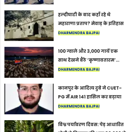
सद्गुर
हल्दीघाटी के बाद कहाँ रहे थे
महाराणा प्रताप? मेवाड़ के इतिहास
का वह अनकहा अध्याय जो आज भी
DHARMENDRA BAJPAI
कोल्यारी में जीवित है
100 ग्वाले और 3,000 गायें एक
साथ देखने बैठे ‘कृष्णावतारम’…
नागपुर में दिखा ऐसा नज़ारा कि
DHARMENDRA BAJPAI
लोग बोले, “ऐसा तो सिर्फ़ कृष्ण ही
कर सकते हैं”
कानपुर के आदित्य दुबे ने CUET-
PG में AIR 141 हासिल कर बढ़ाया
शहर का मान
DHARMENDRA BAJPAI
विश्व पर्यावरण दिवस: पेड़ आधारित