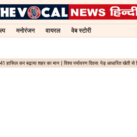
ल्प
मनोरंजन
वायरल
वेब स्टोरी