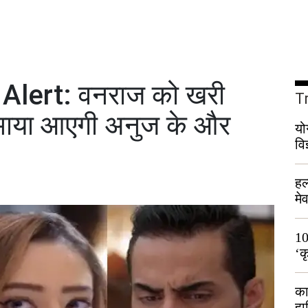
lert: वनराज को खरी
T
 माया आएगी अनुज के और
यो
वि
हल
मे
भी
10
‘क
लो
का
हा