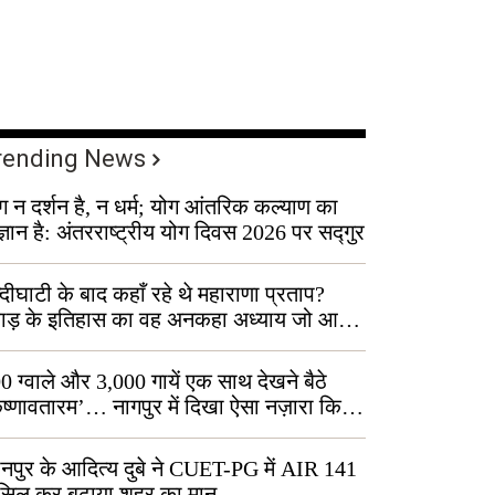
rending News
ग न दर्शन है, न धर्म; योग आंतरिक कल्याण का
ज्ञान है: अंतरराष्ट्रीय योग दिवस 2026 पर सद्गुर
्दीघाटी के बाद कहाँ रहे थे महाराणा प्रताप?
वाड़ के इतिहास का वह अनकहा अध्याय जो आज
 कोल्यारी में जीवित है
0 ग्वाले और 3,000 गायें एक साथ देखने बैठे
ृष्णावतारम’… नागपुर में दिखा ऐसा नज़ारा कि
ग बोले, “ऐसा तो सिर्फ़ कृष्ण ही कर सकते हैं”
नपुर के आदित्य दुबे ने CUET-PG में AIR 141
सिल कर बढ़ाया शहर का मान