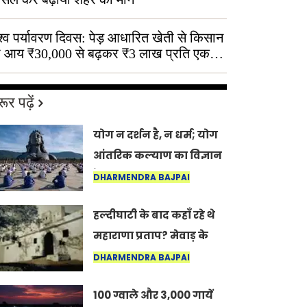
श्व पर्यावरण दिवस: पेड़ आधारित खेती से किसान
 आय ₹30,000 से बढ़कर ₹3 लाख प्रति एकड़
ूर पढ़ें
योग न दर्शन है, न धर्म; योग
आंतरिक कल्याण का विज्ञान
है: अंतरराष्ट्रीय योग दिवस
DHARMENDRA BAJPAI
2026 पर सद्गुर
हल्दीघाटी के बाद कहाँ रहे थे
महाराणा प्रताप? मेवाड़ के
इतिहास का वह अनकहा
DHARMENDRA BAJPAI
अध्याय जो आज भी कोल्यारी
100 ग्वाले और 3,000 गायें
में जीवित है