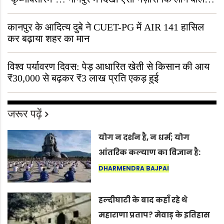
“ऐसा तो सिर्फ़ कृष्ण ही कर सकते हैं”
कानपुर के आदित्य दुबे ने CUET-PG में AIR 141 हासिल
कर बढ़ाया शहर का मान
विश्व पर्यावरण दिवस: पेड़ आधारित खेती से किसान की आय
₹30,000 से बढ़कर ₹3 लाख प्रति एकड़ हुई
जरूर पढ़ें
योग न दर्शन है, न धर्म; योग
आंतरिक कल्याण का विज्ञान है:
अंतरराष्ट्रीय योग दिवस 2026 पर
DHARMENDRA BAJPAI
सद्गुर
हल्दीघाटी के बाद कहाँ रहे थे
महाराणा प्रताप? मेवाड़ के इतिहास