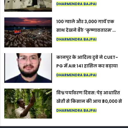
का वह अनकहा अध्याय जो आज भी
DHARMENDRA BAJPAI
कोल्यारी में जीवित है
100 ग्वाले और 3,000 गायें एक
साथ देखने बैठे ‘कृष्णावतारम’…
नागपुर में दिखा ऐसा नज़ारा कि
DHARMENDRA BAJPAI
लोग बोले, “ऐसा तो सिर्फ़ कृष्ण ही
कर सकते हैं”
कानपुर के आदित्य दुबे ने CUET-
PG में AIR 141 हासिल कर बढ़ाया
शहर का मान
DHARMENDRA BAJPAI
विश्व पर्यावरण दिवस: पेड़ आधारित
खेती से किसान की आय ₹30,000 से
बढ़कर ₹3 लाख प्रति एकड़ हुई
DHARMENDRA BAJPAI