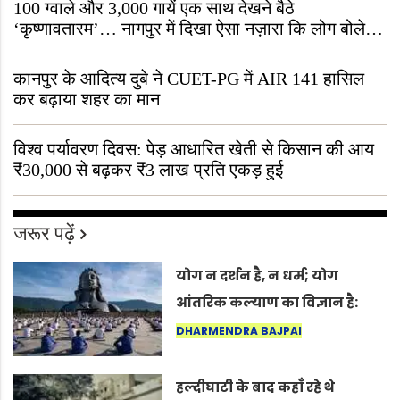
100 ग्वाले और 3,000 गायें एक साथ देखने बैठे
‘कृष्णावतारम’… नागपुर में दिखा ऐसा नज़ारा कि लोग बोले,
“ऐसा तो सिर्फ़ कृष्ण ही कर सकते हैं”
कानपुर के आदित्य दुबे ने CUET-PG में AIR 141 हासिल
कर बढ़ाया शहर का मान
विश्व पर्यावरण दिवस: पेड़ आधारित खेती से किसान की आय
₹30,000 से बढ़कर ₹3 लाख प्रति एकड़ हुई
जरूर पढ़ें
योग न दर्शन है, न धर्म; योग
आंतरिक कल्याण का विज्ञान है:
अंतरराष्ट्रीय योग दिवस 2026 पर
DHARMENDRA BAJPAI
सद्गुर
हल्दीघाटी के बाद कहाँ रहे थे