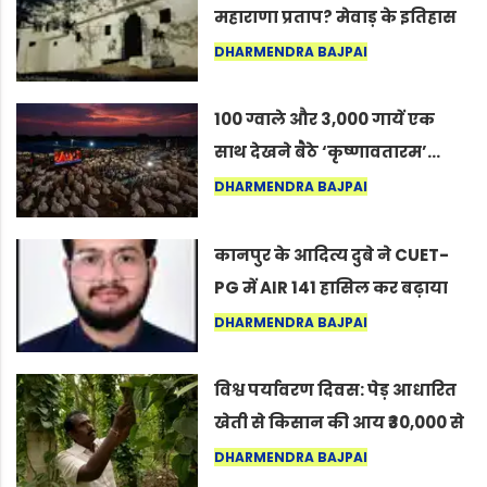
महाराणा प्रताप? मेवाड़ के इतिहास
का वह अनकहा अध्याय जो आज भी
DHARMENDRA BAJPAI
कोल्यारी में जीवित है
100 ग्वाले और 3,000 गायें एक
साथ देखने बैठे ‘कृष्णावतारम’…
नागपुर में दिखा ऐसा नज़ारा कि
DHARMENDRA BAJPAI
लोग बोले, “ऐसा तो सिर्फ़ कृष्ण ही
कर सकते हैं”
कानपुर के आदित्य दुबे ने CUET-
PG में AIR 141 हासिल कर बढ़ाया
शहर का मान
DHARMENDRA BAJPAI
विश्व पर्यावरण दिवस: पेड़ आधारित
खेती से किसान की आय ₹30,000 से
बढ़कर ₹3 लाख प्रति एकड़ हुई
DHARMENDRA BAJPAI