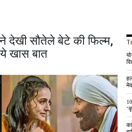
 देखी सौतेले बेटे की फिल्म,
T
 ये खास बात
यो
वि
हल
मे
भी
10
‘क
लो
का
हा