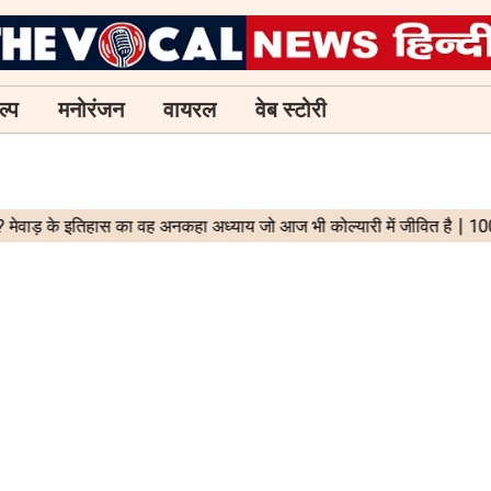
ल्प
मनोरंजन
वायरल
वेब स्टोरी