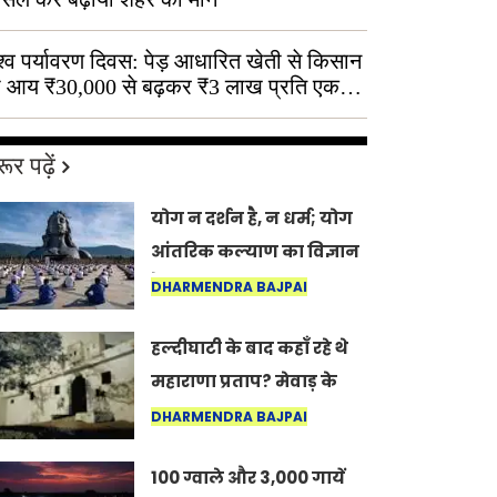
श्व पर्यावरण दिवस: पेड़ आधारित खेती से किसान
 आय ₹30,000 से बढ़कर ₹3 लाख प्रति एकड़
ूर पढ़ें
योग न दर्शन है, न धर्म; योग
आंतरिक कल्याण का विज्ञान
है: अंतरराष्ट्रीय योग दिवस
DHARMENDRA BAJPAI
2026 पर सद्गुर
हल्दीघाटी के बाद कहाँ रहे थे
महाराणा प्रताप? मेवाड़ के
इतिहास का वह अनकहा
DHARMENDRA BAJPAI
अध्याय जो आज भी कोल्यारी
100 ग्वाले और 3,000 गायें
में जीवित है