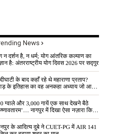
rending News
ग न दर्शन है, न धर्म; योग आंतरिक कल्याण का
ज्ञान है: अंतरराष्ट्रीय योग दिवस 2026 पर सद्गुर
्दीघाटी के बाद कहाँ रहे थे महाराणा प्रताप?
वाड़ के इतिहास का वह अनकहा अध्याय जो आज
 कोल्यारी में जीवित है
0 ग्वाले और 3,000 गायें एक साथ देखने बैठे
ृष्णावतारम’… नागपुर में दिखा ऐसा नज़ारा कि
ग बोले, “ऐसा तो सिर्फ़ कृष्ण ही कर सकते हैं”
नपुर के आदित्य दुबे ने CUET-PG में AIR 141
सिल कर बढ़ाया शहर का मान