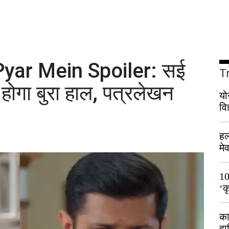
yar Mein Spoiler: सई
T
होगा बुरा हाल, पत्रलेखन
यो
वि
हल
मे
भी
10
‘क
लो
का
हा