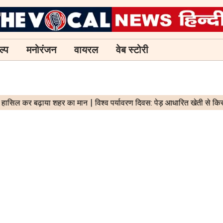
ल्प
मनोरंजन
वायरल
वेब स्टोरी