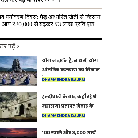
श्व पर्यावरण दिवस: पेड़ आधारित खेती से किसान
 आय ₹30,000 से बढ़कर ₹3 लाख प्रति एकड़
ूर पढ़ें
योग न दर्शन है, न धर्म; योग
आंतरिक कल्याण का विज्ञान
है: अंतरराष्ट्रीय योग दिवस
DHARMENDRA BAJPAI
2026 पर सद्गुर
हल्दीघाटी के बाद कहाँ रहे थे
महाराणा प्रताप? मेवाड़ के
इतिहास का वह अनकहा
DHARMENDRA BAJPAI
अध्याय जो आज भी कोल्यारी
100 ग्वाले और 3,000 गायें
में जीवित है