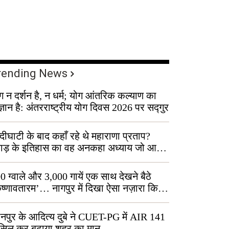
rending News
ग न दर्शन है, न धर्म; योग आंतरिक कल्याण का
ज्ञान है: अंतरराष्ट्रीय योग दिवस 2026 पर सद्गुर
्दीघाटी के बाद कहाँ रहे थे महाराणा प्रताप?
वाड़ के इतिहास का वह अनकहा अध्याय जो आज
 कोल्यारी में जीवित है
0 ग्वाले और 3,000 गायें एक साथ देखने बैठे
ृष्णावतारम’… नागपुर में दिखा ऐसा नज़ारा कि
ग बोले, “ऐसा तो सिर्फ़ कृष्ण ही कर सकते हैं”
नपुर के आदित्य दुबे ने CUET-PG में AIR 141
सिल कर बढ़ाया शहर का मान