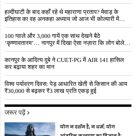
हल्दीघाटी के बाद कहाँ रहे थे महाराणा प्रताप? मेवाड़ के
इतिहास का वह अनकहा अध्याय जो आज भी कोल्यारी में
जीवित है
100 ग्वाले और 3,000 गायें एक साथ देखने बैठे
‘कृष्णावतारम’… नागपुर में दिखा ऐसा नज़ारा कि लोग बोले,
“ऐसा तो सिर्फ़ कृष्ण ही कर सकते हैं”
कानपुर के आदित्य दुबे ने CUET-PG में AIR 141 हासिल
कर बढ़ाया शहर का मान
विश्व पर्यावरण दिवस: पेड़ आधारित खेती से किसान की आय
₹30,000 से बढ़कर ₹3 लाख प्रति एकड़ हुई
जरूर पढ़ें
योग न दर्शन है, न धर्म; योग
आंतरिक कल्याण का विज्ञान है: