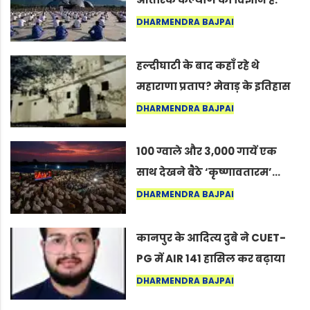
अंतरराष्ट्रीय योग दिवस 2026 पर
DHARMENDRA BAJPAI
सद्गुर
हल्दीघाटी के बाद कहाँ रहे थे
महाराणा प्रताप? मेवाड़ के इतिहास
का वह अनकहा अध्याय जो आज भी
DHARMENDRA BAJPAI
कोल्यारी में जीवित है
100 ग्वाले और 3,000 गायें एक
साथ देखने बैठे ‘कृष्णावतारम’…
नागपुर में दिखा ऐसा नज़ारा कि
DHARMENDRA BAJPAI
लोग बोले, “ऐसा तो सिर्फ़ कृष्ण ही
कर सकते हैं”
कानपुर के आदित्य दुबे ने CUET-
PG में AIR 141 हासिल कर बढ़ाया
शहर का मान
DHARMENDRA BAJPAI