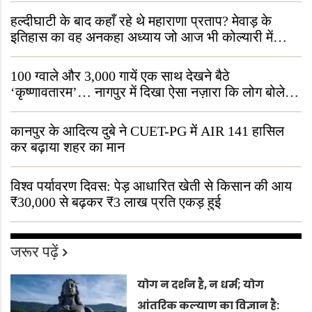
हल्दीघाटी के बाद कहाँ रहे थे महाराणा प्रताप? मेवाड़ के
इतिहास का वह अनकहा अध्याय जो आज भी कोल्यारी में
जीवित है
100 ग्वाले और 3,000 गायें एक साथ देखने बैठे
‘कृष्णावतारम’… नागपुर में दिखा ऐसा नज़ारा कि लोग बोले,
“ऐसा तो सिर्फ़ कृष्ण ही कर सकते हैं”
कानपुर के आदित्य दुबे ने CUET-PG में AIR 141 हासिल
कर बढ़ाया शहर का मान
विश्व पर्यावरण दिवस: पेड़ आधारित खेती से किसान की आय
₹30,000 से बढ़कर ₹3 लाख प्रति एकड़ हुई
जरूर पढ़ें
योग न दर्शन है, न धर्म; योग
आंतरिक कल्याण का विज्ञान है: