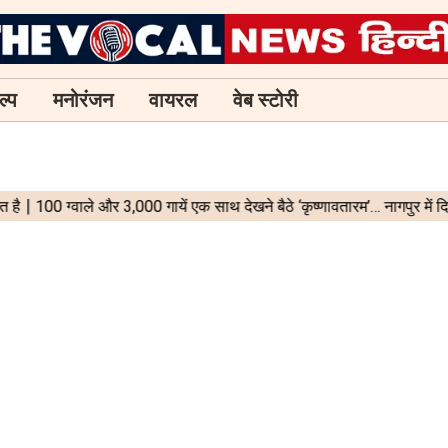
ल्प
मनोरंजन
वायरल
वेब स्टोरी