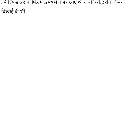
र पीरियड ड्रामा फिल्म
छावा
में नजर आए थे, जबकि कैटरीना कैफ
ं दिखाई दी थीं।