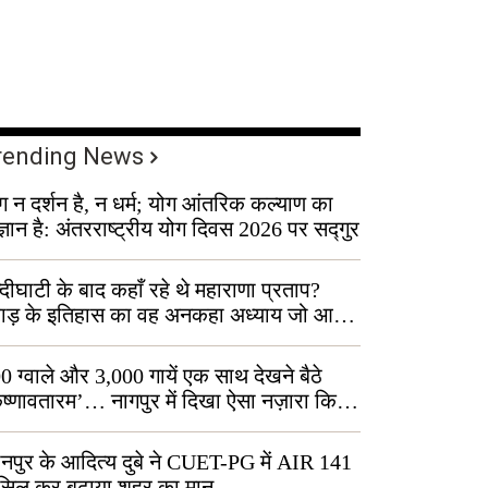
rending News
ग न दर्शन है, न धर्म; योग आंतरिक कल्याण का
ज्ञान है: अंतरराष्ट्रीय योग दिवस 2026 पर सद्गुर
्दीघाटी के बाद कहाँ रहे थे महाराणा प्रताप?
वाड़ के इतिहास का वह अनकहा अध्याय जो आज
 कोल्यारी में जीवित है
0 ग्वाले और 3,000 गायें एक साथ देखने बैठे
ृष्णावतारम’… नागपुर में दिखा ऐसा नज़ारा कि
ग बोले, “ऐसा तो सिर्फ़ कृष्ण ही कर सकते हैं”
नपुर के आदित्य दुबे ने CUET-PG में AIR 141
सिल कर बढ़ाया शहर का मान