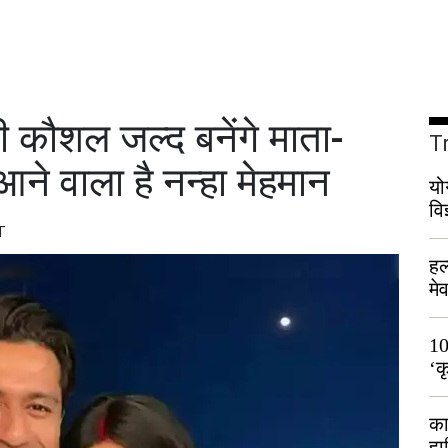
 कौशल जल्द बनेंगे माता-
T
आने वाला है नन्हा मेहमान
यो
वि
T
हल
मे
भी
10
‘क
लो
का
हा