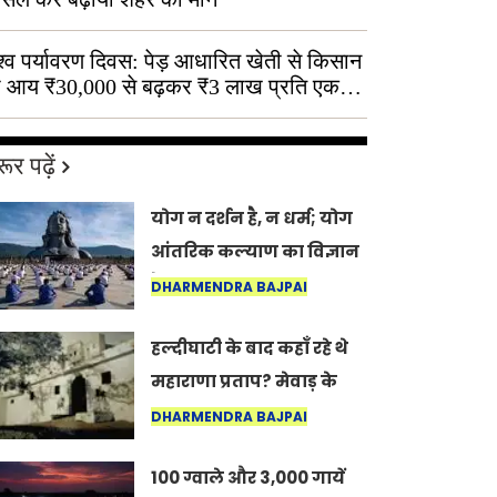
श्व पर्यावरण दिवस: पेड़ आधारित खेती से किसान
 आय ₹30,000 से बढ़कर ₹3 लाख प्रति एकड़
ूर पढ़ें
योग न दर्शन है, न धर्म; योग
आंतरिक कल्याण का विज्ञान
है: अंतरराष्ट्रीय योग दिवस
DHARMENDRA BAJPAI
2026 पर सद्गुर
हल्दीघाटी के बाद कहाँ रहे थे
महाराणा प्रताप? मेवाड़ के
इतिहास का वह अनकहा
DHARMENDRA BAJPAI
अध्याय जो आज भी कोल्यारी
100 ग्वाले और 3,000 गायें
में जीवित है