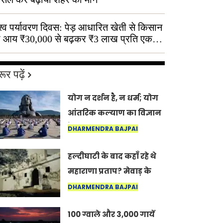
श्व पर्यावरण दिवस: पेड़ आधारित खेती से किसान
 आय ₹30,000 से बढ़कर ₹3 लाख प्रति एकड़
ूर पढ़ें
योग न दर्शन है, न धर्म; योग
आंतरिक कल्याण का विज्ञान
है: अंतरराष्ट्रीय योग दिवस
DHARMENDRA BAJPAI
2026 पर सद्गुर
हल्दीघाटी के बाद कहाँ रहे थे
महाराणा प्रताप? मेवाड़ के
इतिहास का वह अनकहा
DHARMENDRA BAJPAI
अध्याय जो आज भी कोल्यारी
100 ग्वाले और 3,000 गायें
में जीवित है