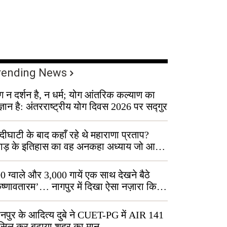
rending News
ग न दर्शन है, न धर्म; योग आंतरिक कल्याण का
ज्ञान है: अंतरराष्ट्रीय योग दिवस 2026 पर सद्गुर
्दीघाटी के बाद कहाँ रहे थे महाराणा प्रताप?
वाड़ के इतिहास का वह अनकहा अध्याय जो आज
 कोल्यारी में जीवित है
0 ग्वाले और 3,000 गायें एक साथ देखने बैठे
ृष्णावतारम’… नागपुर में दिखा ऐसा नज़ारा कि
ग बोले, “ऐसा तो सिर्फ़ कृष्ण ही कर सकते हैं”
नपुर के आदित्य दुबे ने CUET-PG में AIR 141
सिल कर बढ़ाया शहर का मान