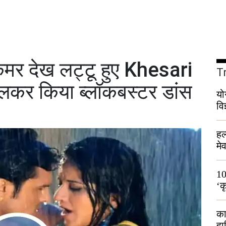
र देख लट्टू हुए Khesari
T
िलकर किया ब्लॉकबस्टर डांस
यो
वि
हल
मे
भी
10
‘क
लो
का
हा