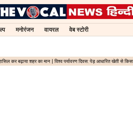
ल्प
मनोरंजन
वायरल
वेब स्टोरी