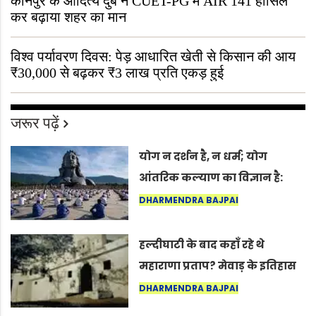
कानपुर के आदित्य दुबे ने CUET-PG में AIR 141 हासिल
कर बढ़ाया शहर का मान
विश्व पर्यावरण दिवस: पेड़ आधारित खेती से किसान की आय
₹30,000 से बढ़कर ₹3 लाख प्रति एकड़ हुई
जरूर पढ़ें
योग न दर्शन है, न धर्म; योग
आंतरिक कल्याण का विज्ञान है:
अंतरराष्ट्रीय योग दिवस 2026 पर
DHARMENDRA BAJPAI
सद्गुर
हल्दीघाटी के बाद कहाँ रहे थे
महाराणा प्रताप? मेवाड़ के इतिहास
का वह अनकहा अध्याय जो आज भी
DHARMENDRA BAJPAI
कोल्यारी में जीवित है