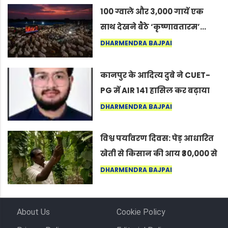
100 ग्वाले और 3,000 गायें एक
साथ देखने बैठे ‘कृष्णावतारम’…
नागपुर में दिखा ऐसा नज़ारा कि
DHARMENDRA BAJPAI
लोग बोले, “ऐसा तो सिर्फ़ कृष्ण ही
कर सकते हैं”
कानपुर के आदित्य दुबे ने CUET-
PG में AIR 141 हासिल कर बढ़ाया
शहर का मान
DHARMENDRA BAJPAI
विश्व पर्यावरण दिवस: पेड़ आधारित
खेती से किसान की आय ₹30,000 से
बढ़कर ₹3 लाख प्रति एकड़ हुई
DHARMENDRA BAJPAI
About Us
Cookie Policy