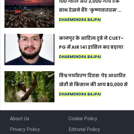
100 ग्वाले और 3,000 गायें एक
साथ देखने बैठे ‘कृष्णावतारम’…
नागपुर में दिखा ऐसा नज़ारा कि
DHARMENDRA BAJPAI
लोग बोले, “ऐसा तो सिर्फ़ कृष्ण ही
कर सकते हैं”
कानपुर के आदित्य दुबे ने CUET-
PG में AIR 141 हासिल कर बढ़ाया
शहर का मान
DHARMENDRA BAJPAI
विश्व पर्यावरण दिवस: पेड़ आधारित
खेती से किसान की आय ₹30,000 से
बढ़कर ₹3 लाख प्रति एकड़ हुई
DHARMENDRA BAJPAI
About Us
Cookie Policy
Privacy Policy
Editorial Policy