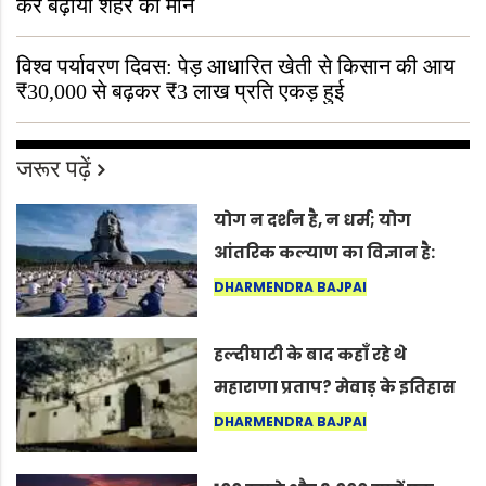
कर बढ़ाया शहर का मान
विश्व पर्यावरण दिवस: पेड़ आधारित खेती से किसान की आय
₹30,000 से बढ़कर ₹3 लाख प्रति एकड़ हुई
जरूर पढ़ें
योग न दर्शन है, न धर्म; योग
आंतरिक कल्याण का विज्ञान है:
अंतरराष्ट्रीय योग दिवस 2026 पर
DHARMENDRA BAJPAI
सद्गुर
हल्दीघाटी के बाद कहाँ रहे थे
महाराणा प्रताप? मेवाड़ के इतिहास
का वह अनकहा अध्याय जो आज भी
DHARMENDRA BAJPAI
कोल्यारी में जीवित है