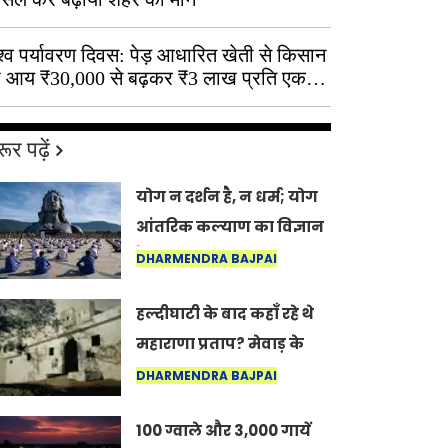
श्व पर्यावरण दिवस: पेड़ आधारित खेती से किसान
 आय ₹30,000 से बढ़कर ₹3 लाख प्रति एकड़
ूर पढ़ें
योग न दर्शन है, न धर्म; योग
आंतरिक कल्याण का विज्ञान
है: अंतरराष्ट्रीय योग दिवस
DHARMENDRA BAJPAI
2026 पर सद्गुर
हल्दीघाटी के बाद कहाँ रहे थे
महाराणा प्रताप? मेवाड़ के
इतिहास का वह अनकहा
DHARMENDRA BAJPAI
अध्याय जो आज भी कोल्यारी
100 ग्वाले और 3,000 गायें
में जीवित है