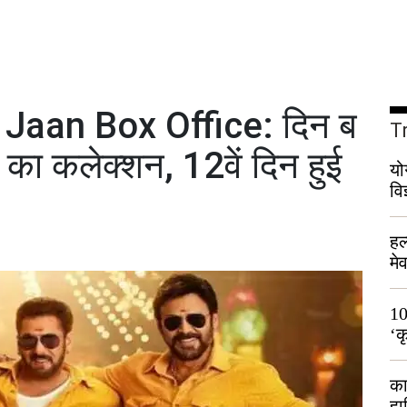
i Jaan Box Office: दिन ब
T
 का कलेक्शन, 12वें दिन हुई
यो
वि
हल
मे
भी
10
‘क
लो
का
हा