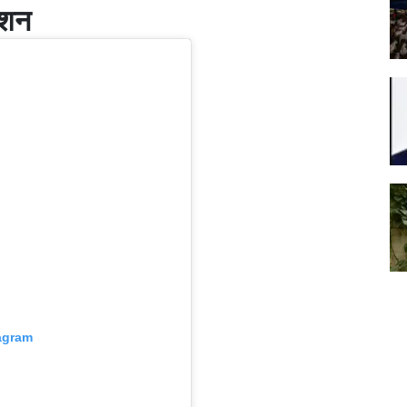
्शन
tagram