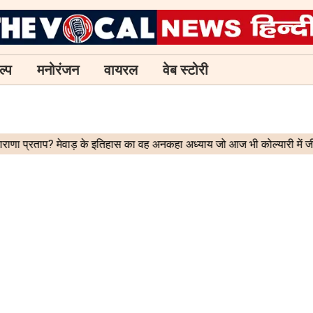
ल्प
मनोरंजन
वायरल
वेब स्टोरी