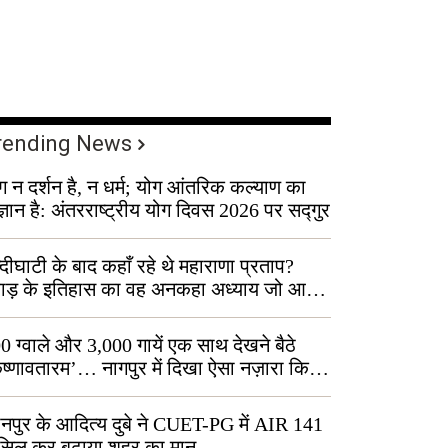
rending News
ग न दर्शन है, न धर्म; योग आंतरिक कल्याण का
ज्ञान है: अंतरराष्ट्रीय योग दिवस 2026 पर सद्गुर
्दीघाटी के बाद कहाँ रहे थे महाराणा प्रताप?
वाड़ के इतिहास का वह अनकहा अध्याय जो आज
 कोल्यारी में जीवित है
0 ग्वाले और 3,000 गायें एक साथ देखने बैठे
ृष्णावतारम’… नागपुर में दिखा ऐसा नज़ारा कि
ग बोले, “ऐसा तो सिर्फ़ कृष्ण ही कर सकते हैं”
नपुर के आदित्य दुबे ने CUET-PG में AIR 141
सिल कर बढ़ाया शहर का मान