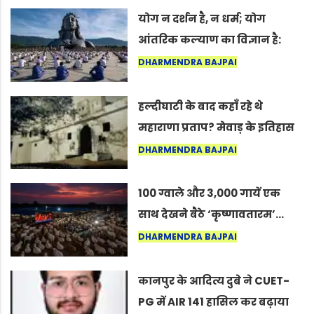
योग न दर्शन है, न धर्म; योग
आंतरिक कल्याण का विज्ञान है:
अंतरराष्ट्रीय योग दिवस 2026 पर
DHARMENDRA BAJPAI
सद्गुर
हल्दीघाटी के बाद कहाँ रहे थे
महाराणा प्रताप? मेवाड़ के इतिहास
का वह अनकहा अध्याय जो आज भी
DHARMENDRA BAJPAI
कोल्यारी में जीवित है
100 ग्वाले और 3,000 गायें एक
साथ देखने बैठे ‘कृष्णावतारम’…
नागपुर में दिखा ऐसा नज़ारा कि
DHARMENDRA BAJPAI
लोग बोले, “ऐसा तो सिर्फ़ कृष्ण ही
कर सकते हैं”
कानपुर के आदित्य दुबे ने CUET-
PG में AIR 141 हासिल कर बढ़ाया