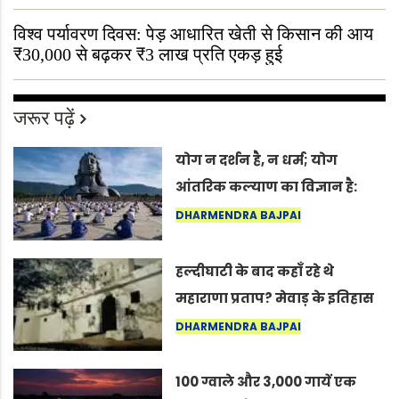
विश्व पर्यावरण दिवस: पेड़ आधारित खेती से किसान की आय
₹30,000 से बढ़कर ₹3 लाख प्रति एकड़ हुई
जरूर पढ़ें
योग न दर्शन है, न धर्म; योग
आंतरिक कल्याण का विज्ञान है:
अंतरराष्ट्रीय योग दिवस 2026 पर
DHARMENDRA BAJPAI
सद्गुर
हल्दीघाटी के बाद कहाँ रहे थे
महाराणा प्रताप? मेवाड़ के इतिहास
का वह अनकहा अध्याय जो आज भी
DHARMENDRA BAJPAI
कोल्यारी में जीवित है
100 ग्वाले और 3,000 गायें एक