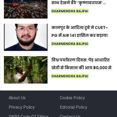
साथ देखने बैठे ‘कृष्णावतारम’…
नागपुर में दिखा ऐसा नज़ारा कि
DHARMENDRA BAJPAI
लोग बोले, “ऐसा तो सिर्फ़ कृष्ण ही
कर सकते हैं”
कानपुर के आदित्य दुबे ने CUET-
PG में AIR 141 हासिल कर बढ़ाया
शहर का मान
DHARMENDRA BAJPAI
विश्व पर्यावरण दिवस: पेड़ आधारित
खेती से किसान की आय ₹30,000 से
बढ़कर ₹3 लाख प्रति एकड़ हुई
DHARMENDRA BAJPAI
About Us
Cookie Policy
Privacy Policy
Editorial Policy
DNPA Code Of Ethics
Contact Us