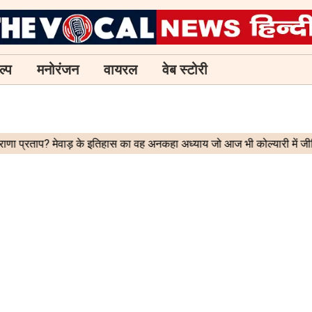
ल्प
मनोरंजन
वायरल
वेब स्टोरी