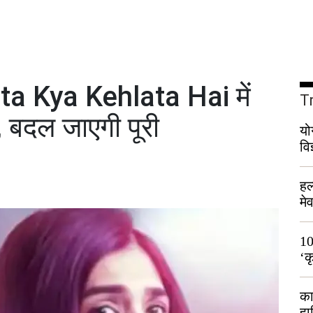
ta Kya Kehlata Hai में
T
बदल जाएगी पूरी
यो
वि
हल
मे
भी
10
‘क
लो
का
हा