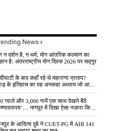
rending News
ग न दर्शन है, न धर्म; योग आंतरिक कल्याण का
ज्ञान है: अंतरराष्ट्रीय योग दिवस 2026 पर सद्गुर
्दीघाटी के बाद कहाँ रहे थे महाराणा प्रताप?
वाड़ के इतिहास का वह अनकहा अध्याय जो आज
 कोल्यारी में जीवित है
0 ग्वाले और 3,000 गायें एक साथ देखने बैठे
ृष्णावतारम’… नागपुर में दिखा ऐसा नज़ारा कि
ग बोले, “ऐसा तो सिर्फ़ कृष्ण ही कर सकते हैं”
नपुर के आदित्य दुबे ने CUET-PG में AIR 141
सिल कर बढ़ाया शहर का मान