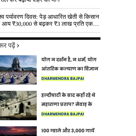
श्व पर्यावरण दिवस: पेड़ आधारित खेती से किसान
 आय ₹30,000 से बढ़कर ₹3 लाख प्रति एकड़
ूर पढ़ें
योग न दर्शन है, न धर्म; योग
आंतरिक कल्याण का विज्ञान
है: अंतरराष्ट्रीय योग दिवस
DHARMENDRA BAJPAI
2026 पर सद्गुर
हल्दीघाटी के बाद कहाँ रहे थे
महाराणा प्रताप? मेवाड़ के
इतिहास का वह अनकहा
DHARMENDRA BAJPAI
अध्याय जो आज भी कोल्यारी
100 ग्वाले और 3,000 गायें
में जीवित है