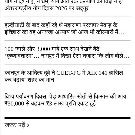
योग न दर्शन है, न धर्म; योग आंतरिक कल्याण का विज्ञान है:
अंतरराष्ट्रीय योग दिवस 2026 पर सद्गुर
हल्दीघाटी के बाद कहाँ रहे थे महाराणा प्रताप? मेवाड़ के
इतिहास का वह अनकहा अध्याय जो आज भी कोल्यारी में
जीवित है
100 ग्वाले और 3,000 गायें एक साथ देखने बैठे
‘कृष्णावतारम’… नागपुर में दिखा ऐसा नज़ारा कि लोग बोले,
“ऐसा तो सिर्फ़ कृष्ण ही कर सकते हैं”
कानपुर के आदित्य दुबे ने CUET-PG में AIR 141 हासिल
कर बढ़ाया शहर का मान
विश्व पर्यावरण दिवस: पेड़ आधारित खेती से किसान की आय
₹30,000 से बढ़कर ₹3 लाख प्रति एकड़ हुई
जरूर पढ़ें