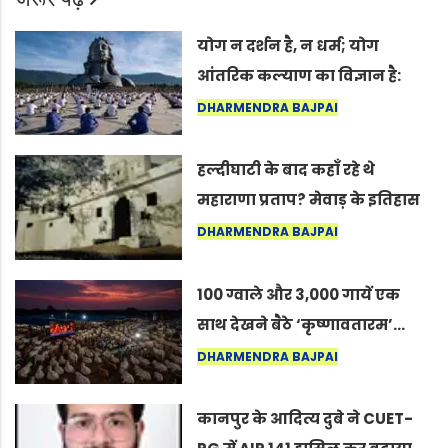
योग न दर्शन है, न धर्म; योग
आंतरिक कल्याण का विज्ञान है:
अंतरराष्ट्रीय योग दिवस 2026 पर
DHARMENDRA BAJPAI
सद्गुर
हल्दीघाटी के बाद कहाँ रहे थे
महाराणा प्रताप? मेवाड़ के इतिहास
का वह अनकहा अध्याय जो आज भी
DHARMENDRA BAJPAI
कोल्यारी में जीवित है
100 ग्वाले और 3,000 गायें एक
साथ देखने बैठे ‘कृष्णावतारम’…
नागपुर में दिखा ऐसा नज़ारा कि
DHARMENDRA BAJPAI
लोग बोले, “ऐसा तो सिर्फ़ कृष्ण ही
कर सकते हैं”
कानपुर के आदित्य दुबे ने CUET-