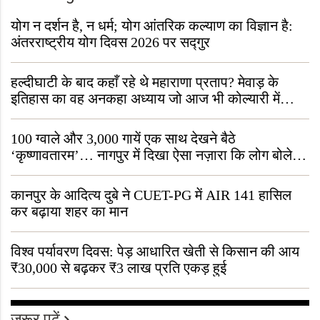
योग न दर्शन है, न धर्म; योग आंतरिक कल्याण का विज्ञान है:
अंतरराष्ट्रीय योग दिवस 2026 पर सद्गुर
हल्दीघाटी के बाद कहाँ रहे थे महाराणा प्रताप? मेवाड़ के
इतिहास का वह अनकहा अध्याय जो आज भी कोल्यारी में
जीवित है
100 ग्वाले और 3,000 गायें एक साथ देखने बैठे
‘कृष्णावतारम’… नागपुर में दिखा ऐसा नज़ारा कि लोग बोले,
“ऐसा तो सिर्फ़ कृष्ण ही कर सकते हैं”
कानपुर के आदित्य दुबे ने CUET-PG में AIR 141 हासिल
कर बढ़ाया शहर का मान
विश्व पर्यावरण दिवस: पेड़ आधारित खेती से किसान की आय
₹30,000 से बढ़कर ₹3 लाख प्रति एकड़ हुई
जरूर पढ़ें