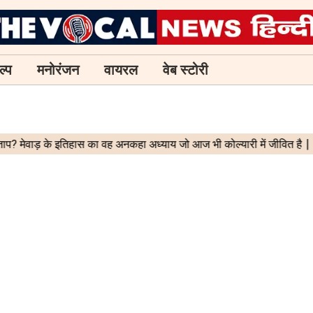
ल्प
मनोरंजन
वायरल
वेब स्टोरी