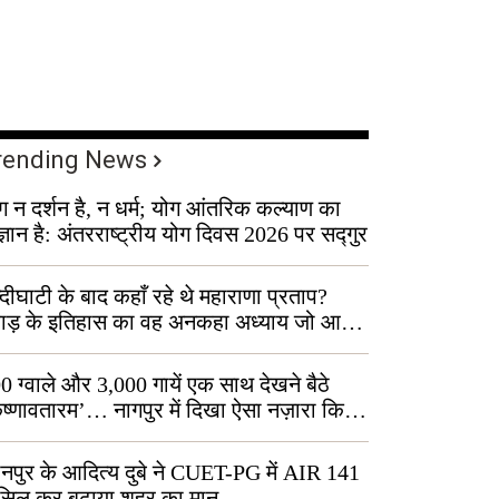
rending News
ग न दर्शन है, न धर्म; योग आंतरिक कल्याण का
ज्ञान है: अंतरराष्ट्रीय योग दिवस 2026 पर सद्गुर
्दीघाटी के बाद कहाँ रहे थे महाराणा प्रताप?
वाड़ के इतिहास का वह अनकहा अध्याय जो आज
 कोल्यारी में जीवित है
0 ग्वाले और 3,000 गायें एक साथ देखने बैठे
ृष्णावतारम’… नागपुर में दिखा ऐसा नज़ारा कि
ग बोले, “ऐसा तो सिर्फ़ कृष्ण ही कर सकते हैं”
नपुर के आदित्य दुबे ने CUET-PG में AIR 141
सिल कर बढ़ाया शहर का मान