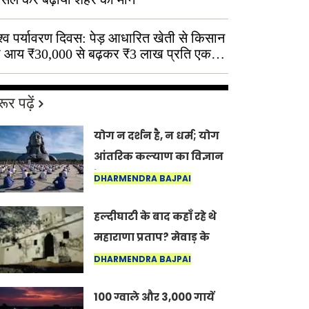
श्व पर्यावरण दिवस: पेड़ आधारित खेती से किसान
 आय ₹30,000 से बढ़कर ₹3 लाख प्रति एकड़
ूर पढ़ें
योग न दर्शन है, न धर्म; योग
आंतरिक कल्याण का विज्ञान
है: अंतरराष्ट्रीय योग दिवस
DHARMENDRA BAJPAI
2026 पर सद्गुर
हल्दीघाटी के बाद कहाँ रहे थे
महाराणा प्रताप? मेवाड़ के
इतिहास का वह अनकहा
DHARMENDRA BAJPAI
अध्याय जो आज भी कोल्यारी
100 ग्वाले और 3,000 गायें
में जीवित है