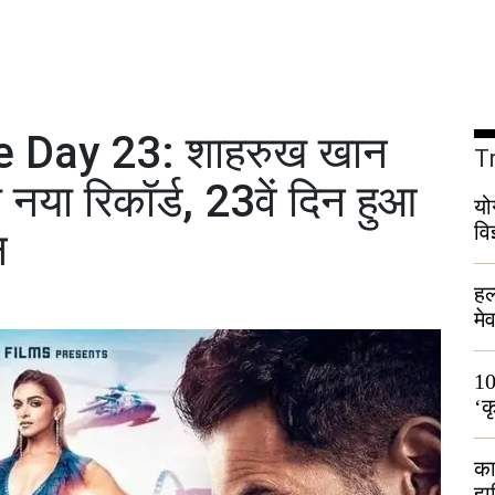
e Day 23: शाहरुख खान
T
 नया रिकॉर्ड, 23वें दिन हुआ
यो
वि
न
हल
मे
भी
10
‘क
लो
का
हा