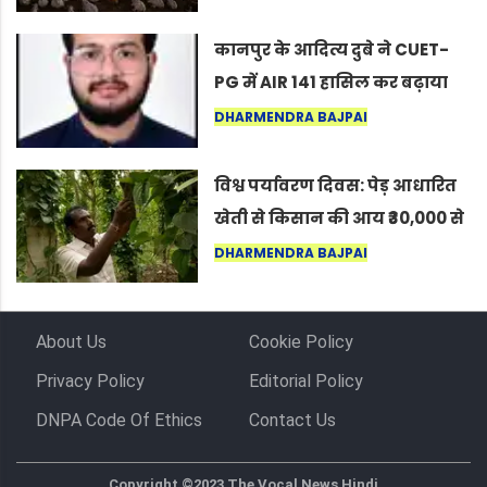
लोग बोले, “ऐसा तो सिर्फ़ कृष्ण ही
कर सकते हैं”
कानपुर के आदित्य दुबे ने CUET-
PG में AIR 141 हासिल कर बढ़ाया
शहर का मान
DHARMENDRA BAJPAI
विश्व पर्यावरण दिवस: पेड़ आधारित
खेती से किसान की आय ₹30,000 से
बढ़कर ₹3 लाख प्रति एकड़ हुई
DHARMENDRA BAJPAI
About Us
Cookie Policy
Privacy Policy
Editorial Policy
DNPA Code Of Ethics
Contact Us
Copyright ©2023 The Vocal News Hindi