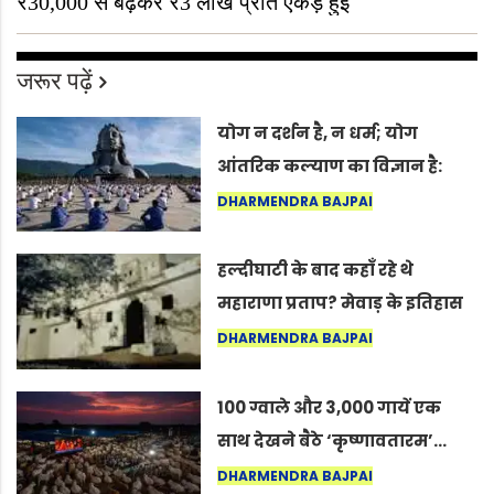
₹30,000 से बढ़कर ₹3 लाख प्रति एकड़ हुई
जरूर पढ़ें
योग न दर्शन है, न धर्म; योग
आंतरिक कल्याण का विज्ञान है:
अंतरराष्ट्रीय योग दिवस 2026 पर
DHARMENDRA BAJPAI
सद्गुर
हल्दीघाटी के बाद कहाँ रहे थे
महाराणा प्रताप? मेवाड़ के इतिहास
का वह अनकहा अध्याय जो आज भी
DHARMENDRA BAJPAI
कोल्यारी में जीवित है
100 ग्वाले और 3,000 गायें एक
साथ देखने बैठे ‘कृष्णावतारम’…
नागपुर में दिखा ऐसा नज़ारा कि
DHARMENDRA BAJPAI