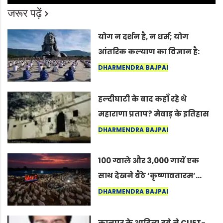
जरूर पढ़ें
योग न दर्शन है, न धर्म; योग
आंतरिक कल्याण का विज्ञान है:
अंतरराष्ट्रीय योग दिवस 2026 पर
DHARMENDRA BAJPAI
सद्गुर
हल्दीघाटी के बाद कहाँ रहे थे
महाराणा प्रताप? मेवाड़ के इतिहास
का वह अनकहा अध्याय जो आज भी
DHARMENDRA BAJPAI
कोल्यारी में जीवित है
100 ग्वाले और 3,000 गायें एक
साथ देखने बैठे ‘कृष्णावतारम’…
नागपुर में दिखा ऐसा नज़ारा कि
DHARMENDRA BAJPAI
लोग बोले, “ऐसा तो सिर्फ़ कृष्ण ही
कर सकते हैं”
कानपुर के आदित्य दुबे ने CUET-