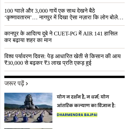
जीवित है
100 ग्वाले और 3,000 गायें एक साथ देखने बैठे
‘कृष्णावतारम’… नागपुर में दिखा ऐसा नज़ारा कि लोग बोले,
“ऐसा तो सिर्फ़ कृष्ण ही कर सकते हैं”
कानपुर के आदित्य दुबे ने CUET-PG में AIR 141 हासिल
कर बढ़ाया शहर का मान
विश्व पर्यावरण दिवस: पेड़ आधारित खेती से किसान की आय
₹30,000 से बढ़कर ₹3 लाख प्रति एकड़ हुई
जरूर पढ़ें
योग न दर्शन है, न धर्म; योग
आंतरिक कल्याण का विज्ञान है:
अंतरराष्ट्रीय योग दिवस 2026 पर
DHARMENDRA BAJPAI
सद्गुर