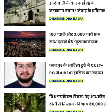
हल्दीघाटी के बाद कहाँ रहे थे
महाराणा प्रताप? मेवाड़ के इतिहास
का वह अनकहा अध्याय जो आज भी
DHARMENDRA BAJPAI
कोल्यारी में जीवित है
100 ग्वाले और 3,000 गायें एक
साथ देखने बैठे ‘कृष्णावतारम’…
नागपुर में दिखा ऐसा नज़ारा कि
DHARMENDRA BAJPAI
लोग बोले, “ऐसा तो सिर्फ़ कृष्ण ही
कर सकते हैं”
कानपुर के आदित्य दुबे ने CUET-
PG में AIR 141 हासिल कर बढ़ाया
शहर का मान
DHARMENDRA BAJPAI
विश्व पर्यावरण दिवस: पेड़ आधारित
खेती से किसान की आय ₹30,000 से
बढ़कर ₹3 लाख प्रति एकड़ हुई