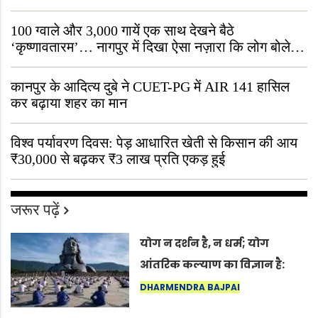
जीवित है
100 ग्वाले और 3,000 गायें एक साथ देखने बैठे
‘कृष्णावतारम’… नागपुर में दिखा ऐसा नज़ारा कि लोग बोले,
“ऐसा तो सिर्फ़ कृष्ण ही कर सकते हैं”
कानपुर के आदित्य दुबे ने CUET-PG में AIR 141 हासिल
कर बढ़ाया शहर का मान
विश्व पर्यावरण दिवस: पेड़ आधारित खेती से किसान की आय
₹30,000 से बढ़कर ₹3 लाख प्रति एकड़ हुई
जरूर पढ़ें
योग न दर्शन है, न धर्म; योग
आंतरिक कल्याण का विज्ञान है:
अंतरराष्ट्रीय योग दिवस 2026 पर
DHARMENDRA BAJPAI
सद्गुर