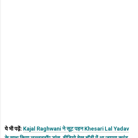
ये भी पढ़ें:
Kajal Raghwani ने सूट पहन Khesari Lal Yadav
के साथ किया लल्लनटॉप डांस, वीडियो देख बॉडी में आ जाएगा करंट