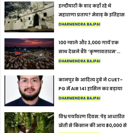
हल्दीघाटी के बाद कहाँ रहे थे
महाराणा प्रताप? मेवाड़ के इतिहास
का वह अनकहा अध्याय जो आज भी
DHARMENDRA BAJPAI
कोल्यारी में जीवित है
100 ग्वाले और 3,000 गायें एक
साथ देखने बैठे ‘कृष्णावतारम’…
नागपुर में दिखा ऐसा नज़ारा कि
DHARMENDRA BAJPAI
लोग बोले, “ऐसा तो सिर्फ़ कृष्ण ही
कर सकते हैं”
कानपुर के आदित्य दुबे ने CUET-
PG में AIR 141 हासिल कर बढ़ाया
शहर का मान
DHARMENDRA BAJPAI
विश्व पर्यावरण दिवस: पेड़ आधारित
खेती से किसान की आय ₹30,000 से