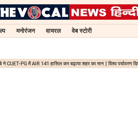
ल्प
मनोरंजन
वायरल
वेब स्टोरी