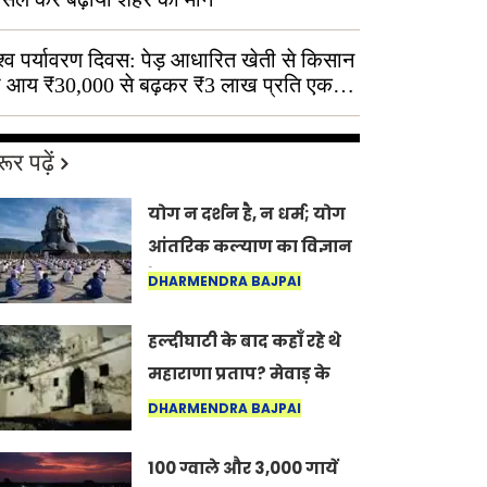
श्व पर्यावरण दिवस: पेड़ आधारित खेती से किसान
 आय ₹30,000 से बढ़कर ₹3 लाख प्रति एकड़
ूर पढ़ें
योग न दर्शन है, न धर्म; योग
आंतरिक कल्याण का विज्ञान
है: अंतरराष्ट्रीय योग दिवस
DHARMENDRA BAJPAI
2026 पर सद्गुर
हल्दीघाटी के बाद कहाँ रहे थे
महाराणा प्रताप? मेवाड़ के
इतिहास का वह अनकहा
DHARMENDRA BAJPAI
अध्याय जो आज भी कोल्यारी
100 ग्वाले और 3,000 गायें
में जीवित है