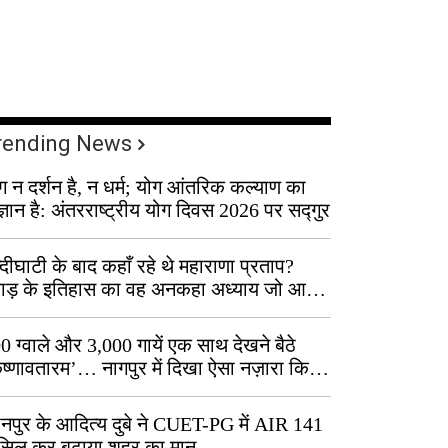
rending News
ग न दर्शन है, न धर्म; योग आंतरिक कल्याण का
ज्ञान है: अंतरराष्ट्रीय योग दिवस 2026 पर सद्गुर
्दीघाटी के बाद कहाँ रहे थे महाराणा प्रताप?
वाड़ के इतिहास का वह अनकहा अध्याय जो आज
 कोल्यारी में जीवित है
0 ग्वाले और 3,000 गायें एक साथ देखने बैठे
ृष्णावतारम’… नागपुर में दिखा ऐसा नज़ारा कि
ग बोले, “ऐसा तो सिर्फ़ कृष्ण ही कर सकते हैं”
नपुर के आदित्य दुबे ने CUET-PG में AIR 141
सिल कर बढ़ाया शहर का मान