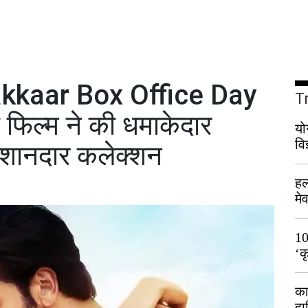
kkaar Box Office Day
T
 फिल्म ने की धमाकेदार
यो
वि
 शानदार कलेक्शन
हल
मे
भी
10
‘क
लो
का
हा