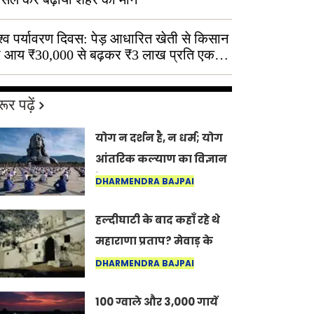
श्व पर्यावरण दिवस: पेड़ आधारित खेती से किसान
 आय ₹30,000 से बढ़कर ₹3 लाख प्रति एकड़
ूर पढ़ें
योग न दर्शन है, न धर्म; योग
आंतरिक कल्याण का विज्ञान
है: अंतरराष्ट्रीय योग दिवस
DHARMENDRA BAJPAI
2026 पर सद्गुर
हल्दीघाटी के बाद कहाँ रहे थे
महाराणा प्रताप? मेवाड़ के
इतिहास का वह अनकहा
DHARMENDRA BAJPAI
अध्याय जो आज भी कोल्यारी
100 ग्वाले और 3,000 गायें
में जीवित है