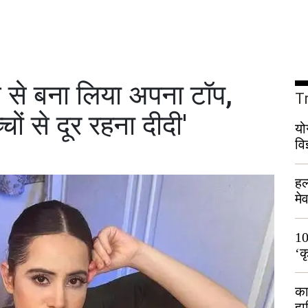
से बना लिया अपना टॉप,
T
्चों से दूर रहना दीदी'
यो
वि
हल
मे
भी
10
‘क
लो
का
हा