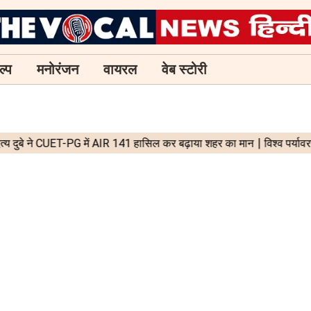
ल्प
मनोरंजन
वायरल
वेब स्टोरी