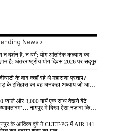
rending News
ग न दर्शन है, न धर्म; योग आंतरिक कल्याण का
ज्ञान है: अंतरराष्ट्रीय योग दिवस 2026 पर सद्गुर
्दीघाटी के बाद कहाँ रहे थे महाराणा प्रताप?
वाड़ के इतिहास का वह अनकहा अध्याय जो आज
 कोल्यारी में जीवित है
0 ग्वाले और 3,000 गायें एक साथ देखने बैठे
ृष्णावतारम’… नागपुर में दिखा ऐसा नज़ारा कि
ग बोले, “ऐसा तो सिर्फ़ कृष्ण ही कर सकते हैं”
नपुर के आदित्य दुबे ने CUET-PG में AIR 141
सिल कर बढ़ाया शहर का मान