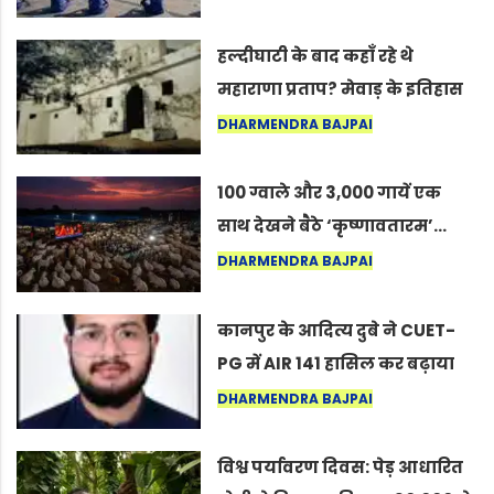
सद्गुर
हल्दीघाटी के बाद कहाँ रहे थे
महाराणा प्रताप? मेवाड़ के इतिहास
का वह अनकहा अध्याय जो आज भी
DHARMENDRA BAJPAI
कोल्यारी में जीवित है
100 ग्वाले और 3,000 गायें एक
साथ देखने बैठे ‘कृष्णावतारम’…
नागपुर में दिखा ऐसा नज़ारा कि
DHARMENDRA BAJPAI
लोग बोले, “ऐसा तो सिर्फ़ कृष्ण ही
कर सकते हैं”
कानपुर के आदित्य दुबे ने CUET-
PG में AIR 141 हासिल कर बढ़ाया
शहर का मान
DHARMENDRA BAJPAI
विश्व पर्यावरण दिवस: पेड़ आधारित