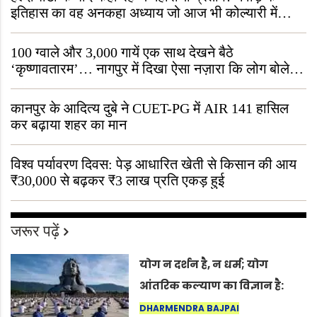
इतिहास का वह अनकहा अध्याय जो आज भी कोल्यारी में
जीवित है
100 ग्वाले और 3,000 गायें एक साथ देखने बैठे
‘कृष्णावतारम’… नागपुर में दिखा ऐसा नज़ारा कि लोग बोले,
“ऐसा तो सिर्फ़ कृष्ण ही कर सकते हैं”
कानपुर के आदित्य दुबे ने CUET-PG में AIR 141 हासिल
कर बढ़ाया शहर का मान
विश्व पर्यावरण दिवस: पेड़ आधारित खेती से किसान की आय
₹30,000 से बढ़कर ₹3 लाख प्रति एकड़ हुई
जरूर पढ़ें
योग न दर्शन है, न धर्म; योग
आंतरिक कल्याण का विज्ञान है:
अंतरराष्ट्रीय योग दिवस 2026 पर
DHARMENDRA BAJPAI