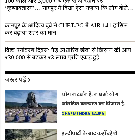
100 ग्वाले और 3,000 गायें एक साथ देखने बैठे
‘कृष्णावतारम’… नागपुर में दिखा ऐसा नज़ारा कि लोग बोले,
“ऐसा तो सिर्फ़ कृष्ण ही कर सकते हैं”
कानपुर के आदित्य दुबे ने CUET-PG में AIR 141 हासिल
कर बढ़ाया शहर का मान
विश्व पर्यावरण दिवस: पेड़ आधारित खेती से किसान की आय
₹30,000 से बढ़कर ₹3 लाख प्रति एकड़ हुई
जरूर पढ़ें
योग न दर्शन है, न धर्म; योग
आंतरिक कल्याण का विज्ञान है:
अंतरराष्ट्रीय योग दिवस 2026 पर
DHARMENDRA BAJPAI
सद्गुर
हल्दीघाटी के बाद कहाँ रहे थे