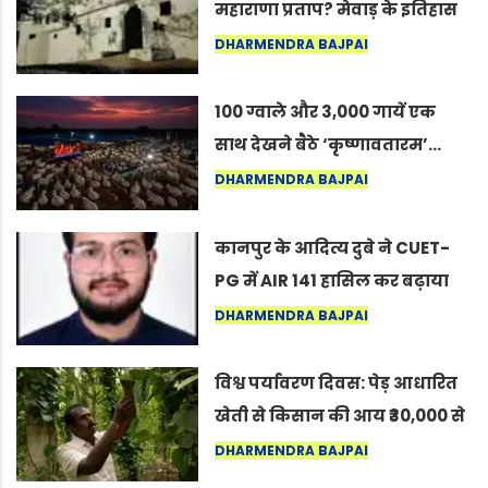
महाराणा प्रताप? मेवाड़ के इतिहास
का वह अनकहा अध्याय जो आज भी
DHARMENDRA BAJPAI
कोल्यारी में जीवित है
100 ग्वाले और 3,000 गायें एक
साथ देखने बैठे ‘कृष्णावतारम’…
नागपुर में दिखा ऐसा नज़ारा कि
DHARMENDRA BAJPAI
लोग बोले, “ऐसा तो सिर्फ़ कृष्ण ही
कर सकते हैं”
कानपुर के आदित्य दुबे ने CUET-
PG में AIR 141 हासिल कर बढ़ाया
शहर का मान
DHARMENDRA BAJPAI
विश्व पर्यावरण दिवस: पेड़ आधारित
खेती से किसान की आय ₹30,000 से
बढ़कर ₹3 लाख प्रति एकड़ हुई
DHARMENDRA BAJPAI