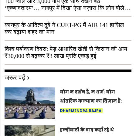
100 ग्वाले और 3,000 गायें एक साथ देखने बैठे
‘कृष्णावतारम’… नागपुर में दिखा ऐसा नज़ारा कि लोग बोले,
“ऐसा तो सिर्फ़ कृष्ण ही कर सकते हैं”
कानपुर के आदित्य दुबे ने CUET-PG में AIR 141 हासिल
कर बढ़ाया शहर का मान
विश्व पर्यावरण दिवस: पेड़ आधारित खेती से किसान की आय
₹30,000 से बढ़कर ₹3 लाख प्रति एकड़ हुई
जरूर पढ़ें
योग न दर्शन है, न धर्म; योग
आंतरिक कल्याण का विज्ञान है:
अंतरराष्ट्रीय योग दिवस 2026 पर
DHARMENDRA BAJPAI
सद्गुर
हल्दीघाटी के बाद कहाँ रहे थे