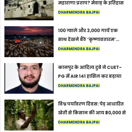
महाराणा प्रताप? मेवाड़ के इतिहास
का वह अनकहा अध्याय जो आज भी
DHARMENDRA BAJPAI
कोल्यारी में जीवित है
100 ग्वाले और 3,000 गायें एक
साथ देखने बैठे ‘कृष्णावतारम’…
नागपुर में दिखा ऐसा नज़ारा कि
DHARMENDRA BAJPAI
लोग बोले, “ऐसा तो सिर्फ़ कृष्ण ही
कर सकते हैं”
कानपुर के आदित्य दुबे ने CUET-
PG में AIR 141 हासिल कर बढ़ाया
शहर का मान
DHARMENDRA BAJPAI
विश्व पर्यावरण दिवस: पेड़ आधारित
खेती से किसान की आय ₹30,000 से
बढ़कर ₹3 लाख प्रति एकड़ हुई
DHARMENDRA BAJPAI