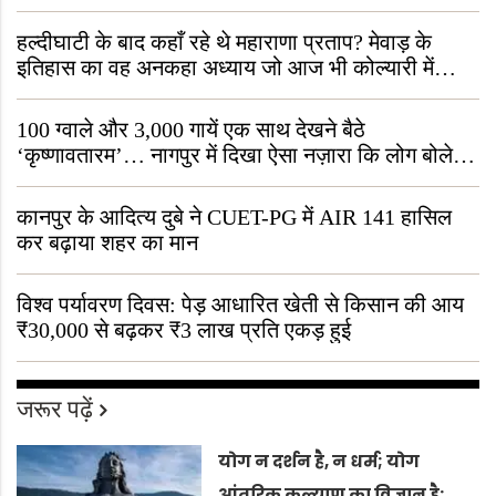
हल्दीघाटी के बाद कहाँ रहे थे महाराणा प्रताप? मेवाड़ के
इतिहास का वह अनकहा अध्याय जो आज भी कोल्यारी में
जीवित है
100 ग्वाले और 3,000 गायें एक साथ देखने बैठे
‘कृष्णावतारम’… नागपुर में दिखा ऐसा नज़ारा कि लोग बोले,
“ऐसा तो सिर्फ़ कृष्ण ही कर सकते हैं”
कानपुर के आदित्य दुबे ने CUET-PG में AIR 141 हासिल
कर बढ़ाया शहर का मान
विश्व पर्यावरण दिवस: पेड़ आधारित खेती से किसान की आय
₹30,000 से बढ़कर ₹3 लाख प्रति एकड़ हुई
जरूर पढ़ें
योग न दर्शन है, न धर्म; योग
आंतरिक कल्याण का विज्ञान है: