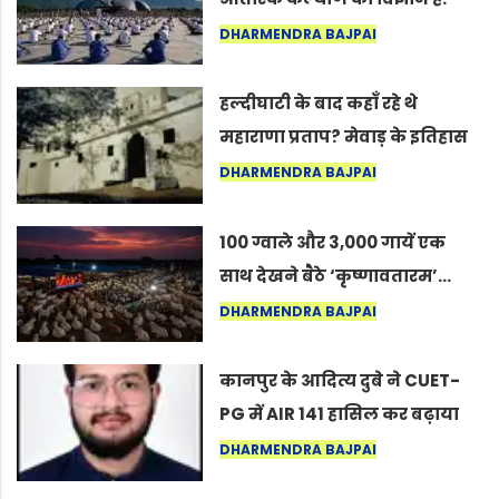
अंतरराष्ट्रीय योग दिवस 2026 पर
DHARMENDRA BAJPAI
सद्गुर
हल्दीघाटी के बाद कहाँ रहे थे
महाराणा प्रताप? मेवाड़ के इतिहास
का वह अनकहा अध्याय जो आज भी
DHARMENDRA BAJPAI
कोल्यारी में जीवित है
100 ग्वाले और 3,000 गायें एक
साथ देखने बैठे ‘कृष्णावतारम’…
नागपुर में दिखा ऐसा नज़ारा कि
DHARMENDRA BAJPAI
लोग बोले, “ऐसा तो सिर्फ़ कृष्ण ही
कर सकते हैं”
कानपुर के आदित्य दुबे ने CUET-
PG में AIR 141 हासिल कर बढ़ाया
शहर का मान
DHARMENDRA BAJPAI